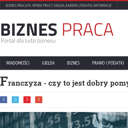
BIZNES-PRACA.PL: RYNEK PRACY, GIEŁDA, KARIERA, PODATKI, INFORMACJE
WIADOMOŚCI
GIEŁDA
BIZNES
PRAWO I PODATKI
F
ranczyza - czy to jest dobry pom