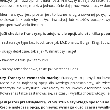
efektywnym rozwoju ich działalności. Franczyzy istnieją od setek l
zbudowanie silnej marki, a jednocześnie dają możliwość pracy w do
Idea franczyzy jest prosta: jest to biznes o ugruntowanej pozyc
skalować bez potrzeby dużych inwestycji lub kosztów początkow
prosperować wielu firmom.
Jeśli chodzi o franczyzę, istnieje wiele opcji, ale oto kilka pop
- restauracje typu fast food, takie jak McDonalds, Burger King, Subw
- sklepy detaliczne, takie jak Walmart czy Target
- kawiarnie takie jak Starbucks
- salony samochodowe, takie jak Mercedes Benz
Czy franczyza wzmacnia markę?
Franczyzy to pomysł na bizne
Może nie są najlepszą opcją dla każdego przedsiębiorcy, ale zde
franczyzy dla wszystkich. Zależałoby to od Twoich osobistych pref
Powinieneś także zastanowić się, ile czasu i wysiłku chcesz włożyć, 
Jeśli jesteś przedsiębiorcą, który szuka szybkiego sposobu na
Ciebie najlepszą opcją, ponieważ wymaga dużo czasu i wysiłk