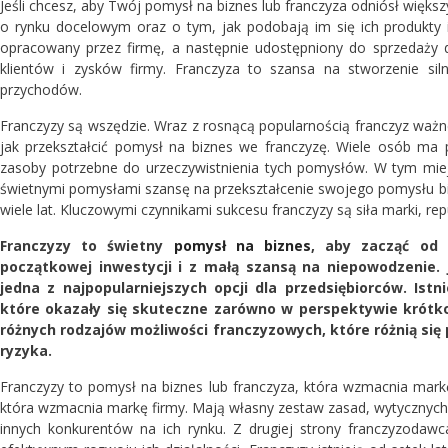
Jeśli chcesz, aby Twój pomysł na biznes lub franczyza odniósł większ
o rynku docelowym oraz o tym, jak podobają im się ich produkty i
opracowany przez firmę, a następnie udostępniony do sprzedaży d
klientów i zysków firmy. Franczyza to szansa na stworzenie sil
przychodów.
Franczyzy są wszędzie. Wraz z rosnącą popularnością franczyz ważne
jak przekształcić pomysł na biznes we franczyzę. Wiele osób ma 
zasoby potrzebne do urzeczywistnienia tych pomysłów. W tym miej
świetnymi pomysłami szansę na przekształcenie swojego pomysłu bi
wiele lat. Kluczowymi czynnikami sukcesu franczyzy są siła marki, rep
Franczyzy to świetny
pomysł na biznes
, aby zacząć od
początkowej inwestycji i z małą szansą na niepowodzenie. 
jedna z najpopularniejszych opcji dla przedsiębiorców. Ist
które okazały się skuteczne zarówno w perspektywie krótko-
różnych rodzajów możliwości franczyzowych, które różnią się
ryzyka.
Franczyzy to pomysł na biznes lub franczyza, która wzmacnia markę
która wzmacnia markę firmy. Mają własny zestaw zasad, wytycznych 
innych konkurentów na ich rynku. Z drugiej strony franczyzoda