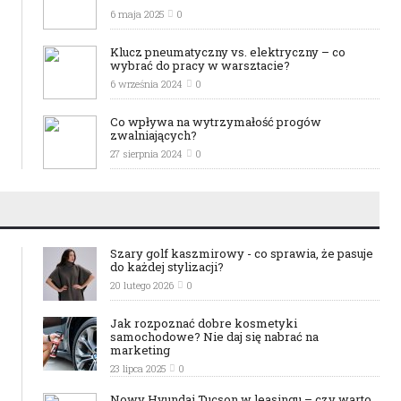
6 maja 2025
0
Klucz pneumatyczny vs. elektryczny – co
wybrać do pracy w warsztacie?
6 września 2024
0
Co wpływa na wytrzymałość progów
zwalniających?
27 sierpnia 2024
0
Szary golf kaszmirowy - co sprawia, że pasuje
do każdej stylizacji?
20 lutego 2026
0
Jak rozpoznać dobre kosmetyki
samochodowe? Nie daj się nabrać na
marketing
23 lipca 2025
0
Nowy Hyundai Tucson w leasingu – czy warto