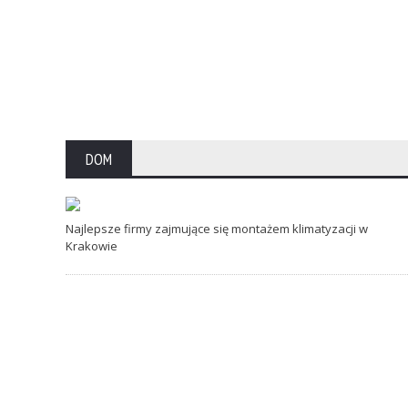
DOM
Najlepsze firmy zajmujące się montażem
klimatyzacji w Krakowie
28 LISTOPADA 2025
0
Najlepsze firmy zajmujące się montażem klimatyzacji w
Krakowie