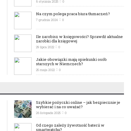
6 stycznia 2025
0
Na czym polega praca biura tłumaczeń?
7 grudnia 2024
0
Ile zarobisz w księgowości? Sprawdź aktualne
zarobki dla księgowej
29 lipca 2022
0
Jakie obowiązki mają opiekunki osób
starszych w Niemczech?
25 maja 2022
0
Szybkie pożyczki online – jak bezpiecznie je
wybierać i na co uważać?
26 listopada 2025
0
Od czego zależy żywotność baterii w
smartwatchu?