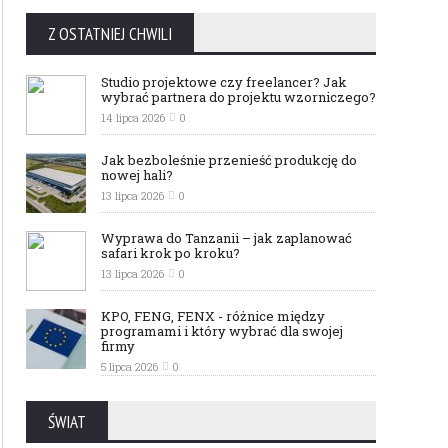
Z OSTATNIEJ CHWILI
Studio projektowe czy freelancer? Jak
wybrać partnera do projektu wzorniczego?
14 lipca 2026
0
Jak bezboleśnie przenieść produkcję do
nowej hali?
13 lipca 2026
0
Wyprawa do Tanzanii – jak zaplanować
safari krok po kroku?
13 lipca 2026
0
KPO, FENG, FENX - różnice między
programami i który wybrać dla swojej
firmy
5 lipca 2026
0
ŚWIAT