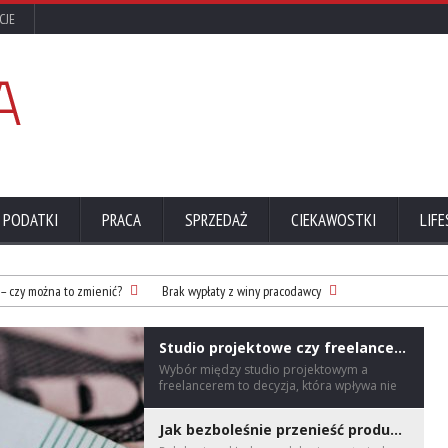
CJE
 PODATKI
PRACA
SPRZEDAŻ
CIEKAWOSTKI
LIFE
 – czy można to zmienić?
Brak wypłaty z winy pracodawcy
Studio projektowe czy freelancer? Jak wybrać partnera do projektu wzorniczego?
​Wybór między studio projektowym a
freelancerem to decyzja, która wpływa nie
tylko na koszt i czas realizacji projektu
wzorniczego, ale na ryzyko całego
Jak bezboleśnie przenieść produkcję do nowej hali?
wdrożenia produktu. Nie ma jednej dobrej