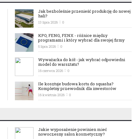
Jak bezboleśnie przenieść produkcję do nowej
hali?
13 lipca 2026
0
KPO, FENG, FENX - różnice między
programami i który wybrać dla swojej firmy
5 lipca 2026
0
Wyważarka do kół - jak wybrać odpowiedni
model do warsztatu?
16 czerwca 2026
0
Ile kosztuje budowa kortu do squasha?
Kompletny przewodnik dla inwestorów
16 kwietnia 2026
0
Jakie wyposażenie powinien mieć
nowoczesny salon kosmetyczny?