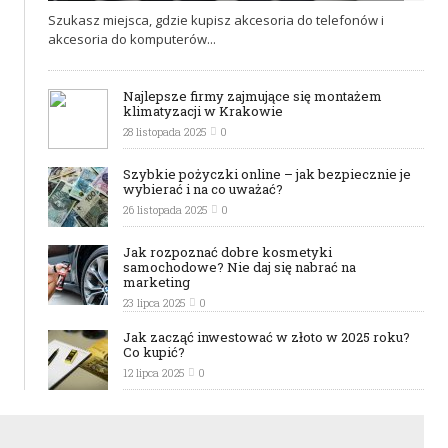
4 GRUDNIA 2025
0
Szukasz miejsca, gdzie kupisz akcesoria do telefonów i
akcesoria do komputerów...
Najlepsze firmy zajmujące się montażem
klimatyzacji w Krakowie
28 listopada 2025
0
Szybkie pożyczki online – jak bezpiecznie je
wybierać i na co uważać?
26 listopada 2025
0
Jak rozpoznać dobre kosmetyki
samochodowe? Nie daj się nabrać na
marketing
23 lipca 2025
0
Jak zacząć inwestować w złoto w 2025 roku?
Co kupić?
12 lipca 2025
0