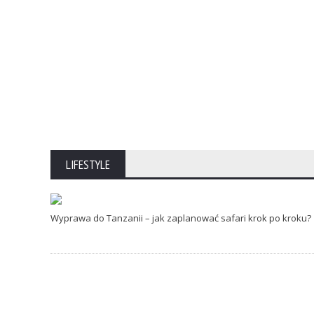
LIFESTYLE
Wyprawa do Tanzanii – jak zaplanować
safari krok po kroku?
13 LIPCA 2026
0
Wyprawa do Tanzanii – jak zaplanować safari krok po kroku?