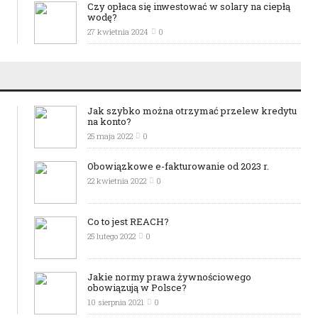
Czy opłaca się inwestować w solary na ciepłą
wodę?
27 kwietnia 2024
0
Jak szybko można otrzymać przelew kredytu
na konto?
25 maja 2022
0
Obowiązkowe e-fakturowanie od 2023 r.
22 kwietnia 2022
0
Co to jest REACH?
25 lutego 2022
0
Jakie normy prawa żywnościowego
obowiązują w Polsce?
10 sierpnia 2021
0