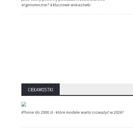
ergonomiczne? 4 kluczowe wskazówki
CIEKAWOSTKI
iPhone do 2000 zł - które modele warto
rozważyć w 2026?
12 MARCA 2026
0
iPhone do 2000 zł - które modele warto rozważyć w 2026?