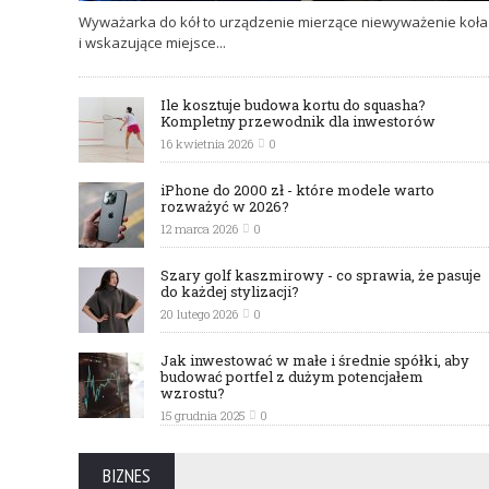
16 CZERWCA 2026
0
​Wyważarka do kół to urządzenie mierzące niewyważenie koła
i wskazujące miejsce...
Ile kosztuje budowa kortu do squasha?
Kompletny przewodnik dla inwestorów
16 kwietnia 2026
0
iPhone do 2000 zł - które modele warto
rozważyć w 2026?
12 marca 2026
0
Szary golf kaszmirowy - co sprawia, że pasuje
do każdej stylizacji?
20 lutego 2026
0
Jak inwestować w małe i średnie spółki, aby
budować portfel z dużym potencjałem
wzrostu?
15 grudnia 2025
0
Studio projektowe czy freelancer? Jak
BIZNES
wybrać partnera do projektu