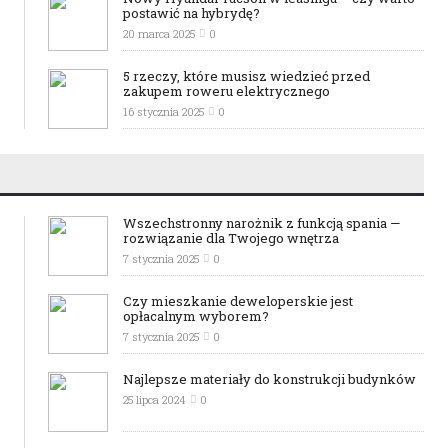
postawić na hybrydę?
20 marca 2025
0
5 rzeczy, które musisz wiedzieć przed
zakupem roweru elektrycznego
16 stycznia 2025
0
Wszechstronny narożnik z funkcją spania —
rozwiązanie dla Twojego wnętrza
7 stycznia 2025
0
Czy mieszkanie deweloperskie jest
opłacalnym wyborem?
7 stycznia 2025
0
Najlepsze materiały do konstrukcji budynków
25 lipca 2024
0