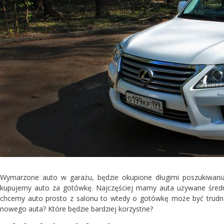
Wymarzone auto w garażu, będzie okupione długimi poszukiwani
kupujemy auto za gotówkę. Najczęściej mamy auta używane średnie
chcemy auto prosto z salonu to wtedy o gotówkę może być trudno
nowego auta? Które będzie bardziej korzystne?