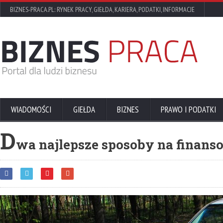
BIZNES-PRACA.PL: RYNEK PRACY, GIEŁDA, KARIERA, PODATKI, INFORMACJE
WIADOMOŚCI
GIEŁDA
BIZNES
PRAWO I PODATKI
D
wa najlepsze sposoby na finan