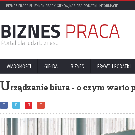
BIZNES-PRACA.PL: RYNEK PRACY, GIEŁDA, KARIERA, PODATKI, INFORMACJE
WIADOMOŚCI
GIEŁDA
BIZNES
PRAWO I PODATKI
U
rządzanie biura - o czym warto 