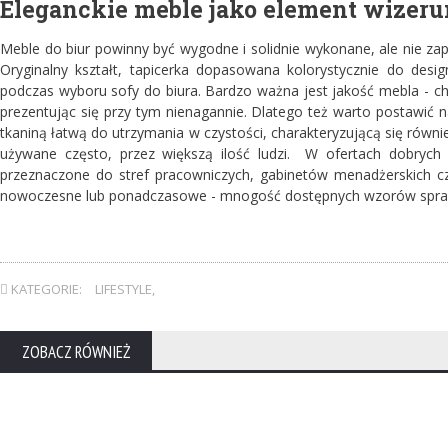
Eleganckie meble jako element wizeru
Meble do biur powinny być wygodne i solidnie wykonane, ale nie zap
Oryginalny kształt, tapicerka dopasowana kolorystycznie do desi
podczas wyboru sofy do biura. Bardzo ważna jest jakość mebla - chc
prezentując się przy tym nienagannie. Dlatego też warto postawić na
tkaniną łatwą do utrzymania w czystości, charakteryzującą się równi
używane często, przez większą ilość ludzi. W ofertach dobrych
przeznaczone do stref pracowniczych, gabinetów menadżerskich czy
nowoczesne lub ponadczasowe - mnogość dostępnych wzorów sprawia,
KATEGORIE:
LIFESTYLE
,
ZOBACZ RÓWNIEŻ