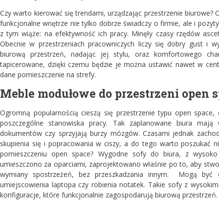
Czy warto kierować się trendami, urządzając przestrzenie biurowe? O
funkcjonalne wnętrze nie tylko dobrze świadczy o firmie, ale i poz
z tym wiąże: na efektywność ich pracy. Minęły czasy rzędów ascet
Obecnie w przestrzeniach pracowniczych liczy się dobry gust i 
biurową przestrzeń, nadając jej stylu, oraz komfortowego cha
tapicerowane, dzięki czemu będzie je można ustawić nawet w centr
dane pomieszczenie na strefy.
Meble modułowe do przestrzeni open 
Ogromną popularnością cieszą się przestrzenie typu open space, 
poszczególne stanowiska pracy. Tak zaplanowane biura mają w
dokumentów czy sprzyjają burzy mózgów. Czasami jednak zachod
skupienia się i popracowania w ciszy, a do tego warto poszukać nie
pomieszczeniu open space? Wygodne sofy do biura, z wysoko 
umieszczono za oparciami, zaprojektowano właśnie po to, aby stworz
wymiany spostrzeżeń, bez przeszkadzania innym. Mogą być o
umiejscowienia laptopa czy robienia notatek. Takie sofy z wysok
konfiguracje, które funkcjonalnie zagospodarują biurową przestrzeń.