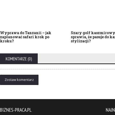
Wyprawa do Tanzanii – jak
Szary golf kaszmirowy 
zaplanować safari krok po
sprawia, że pasuje do ka
kroku?
stylizacji?
KOMENTARZE (0)
Zostaw komentarz
BIZNES-PRACA.PL
NAJ