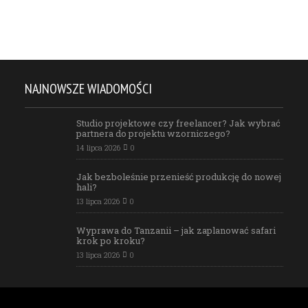
NAJNOWSZE WIADOMOŚCI
Studio projektowe czy freelancer? Jak wybrać
partnera do projektu wzorniczego?
14 lipca 2026
0
Jak bezboleśnie przenieść produkcję do nowej
hali?
13 lipca 2026
0
Wyprawa do Tanzanii – jak zaplanować safari
krok po kroku?
13 lipca 2026
0