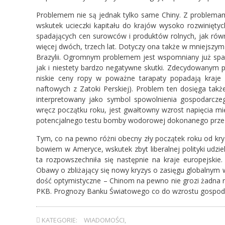
Problemem nie są jednak tylko same Chiny. Z problemami
wskutek ucieczki kapitału do krajów wysoko rozwiniętyc
spadających cen surowców i produktów rolnych, jak równ
więcej dwóch, trzech lat. Dotyczy ona także w mniejszym
Brazylii. Ogromnym problemem jest wspomniany już spa
jak i niestety bardzo negatywne skutki. Zdecydowanym pl
niskie ceny ropy w poważne tarapaty popadają kraje n
naftowych z Zatoki Perskiej). Problem ten dosięga tak
interpretowany jako symbol spowolnienia gospodarczego.
wręcz początku roku, jest gwałtowny wzrost napięcia mi
potencjalnego testu bomby wodorowej dokonanego prze
Tym, co na pewno różni obecny zły początek roku od kryz
bowiem w Ameryce, wskutek zbyt liberalnej polityki udzi
ta rozpowszechniła się następnie na kraje europejski
Obawy o zbliżający się nowy kryzys o zasięgu globalnym
dość optymistyczne – Chinom na pewno nie grozi żadna r
PKB. Prognozy Banku Światowego co do wzrostu gospodar
KATEGORIE:
WIADOMOŚCI
,