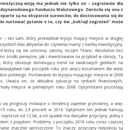
ymistyczną wizję ma jednak nie tylko on – zagrożenie dla
iędzynarodowego Funduszu Walutowego. Zwróciła się ona z
 oparte są na eksporcie surowców, do dostosowania się do
ło nurtować pytanie o to, czy ów „koktajl zagrożeń” może
 – ten sam, który przewidział kryzys mający miejsce w drugiej
zystkich klas aktywów do czynienia mamy z bańką inwestycyjną.
 którą się nie uchronią: zatoną, niczym Titanic. Absolutnie bez
no środki pieniężne, jak i inwestowanie na przykład w obrazy. Tą
, który obrazuje dominujący trend na światowych giełdach: na
 Niewątpliwie taki początek roku jest wręcz koszmarem dla wielu
akże polskiego. Porównanie do kryzysu mającego miejsce w 2008
os. Uważa on, że aktualna sytuacja na rynkach finansowych,
 miały miejsce w pamiętnym roku 2008. Optymistami pozostają
ię prognozy mówiące o tendencji zupełnie przeciwnej, a więc
2015 roku, do 2.9 procent w 2016. Optymizm ten jednak hamują
najniższe od 12 lat, a ich spadek ma dwojakie przyczyny. Jedną z
oblem z popytem. Problemy z początku 2016 roku coraz częściej
anie znacznie uproszczone. To znaczy: przyczyny niepokoju są