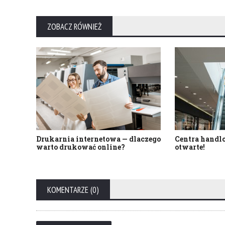
ZOBACZ RÓWNIEŻ
Drukarnia internetowa — dlaczego
Centra handl
warto drukować online?
otwarte!
KOMENTARZE (0)