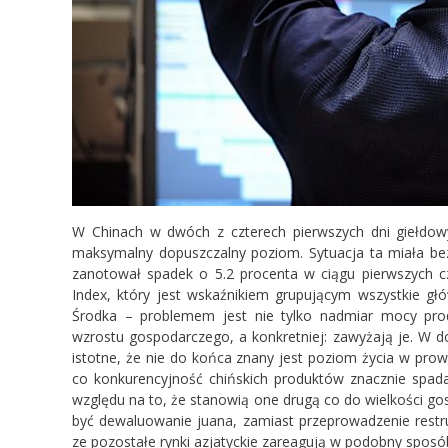
W Chinach w dwóch z czterech pierwszych dni giełdow
maksymalny dopuszczalny poziom. Sytuacja ta miała bez
zanotował spadek o 5.2 procenta w ciągu pierwszych cz
Index, który jest wskaźnikiem grupującym wszystkie gł
Środka – problemem jest nie tylko nadmiar mocy prod
wzrostu gospodarczego, a konkretniej: zawyżają je. W do
istotne, że nie do końca znany jest poziom życia w pro
co konkurencyjność chińskich produktów znacznie spad
względu na to, że stanowią one drugą co do wielkości g
być dewaluowanie juana, zamiast przeprowadzenie restru
ze pozostałe rynki azjatyckie zareagują w podobny sposób