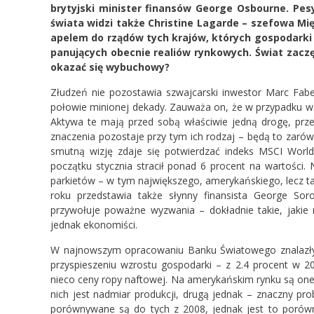
brytyjski minister finansów George Osbourne. Pes
świata widzi także Christine Lagarde – szefowa M
apelem do rządów tych krajów, których gospodarki
panujących obecnie realiów rynkowych. Świat zaczę
okazać się wybuchowy?
Złudzeń nie pozostawia szwajcarski inwestor Marc Faber
połowie minionej dekady. Zauważa on, że w przypadku ws
Aktywa te mają przed sobą właściwie jedną drogę, przed
znaczenia pozostaje przy tym ich rodzaj – będą to zarów
smutną wizję zdaje się potwierdzać indeks MSCI World
początku stycznia stracił ponad 6 procent na wartości.
parkietów – w tym największego, amerykańskiego, lecz t
roku przedstawia także słynny finansista George Sor
przywołuje poważne wyzwania – dokładnie takie, jakie
jednak ekonomiści.
W najnowszym opracowaniu Banku Światowego znalazły s
przyspieszeniu wzrostu gospodarki – z 2.4 procent w 
nieco ceny ropy naftowej. Na amerykańskim rynku są one 
nich jest nadmiar produkcji, drugą jednak – znaczny pr
porównywane są do tych z 2008, jednak jest to porówn