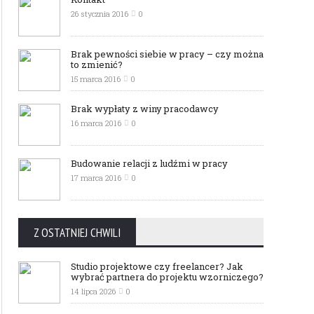
26 stycznia 2016
0
Brak pewności siebie w pracy – czy można
to zmienić?
15 marca 2016
0
Brak wypłaty z winy pracodawcy
16 marca 2016
0
Budowanie relacji z ludźmi w pracy
17 marca 2016
0
Z OSTATNIEJ CHWILI
Studio projektowe czy freelancer? Jak
wybrać partnera do projektu wzorniczego?
14 lipca 2026
0