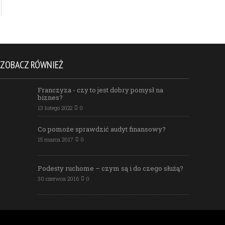
ZOBACZ RÓWNIEŻ
Franczyza - czy to jest dobry pomysł na
biznes?
13 lutego 2022
0
Co pomoże sprawdzić audyt finansowy?
15 marca 2017
0
Podesty ruchome – czym są i do czego służą?
30 czerwca 2016
0