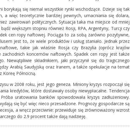
 borykają się niemal wszystkie rynki wschodzące. Dzieje się tak
h, a więc teoretycznie bardziej pewnych, umacniania się dolara,
ież zawirowań politycznych. Sytuacja taka ma miejsce od mniej
 bądź większym stopniu również Rosji, RPA, Argentyny, Turcji czy
dek cen ropy naftowej. Pociąga to za sobą zarówno pozytywne,
usem jest to, że wiele produktów i usług staniało. Jednak przez
aftowe, takie jak właśnie Rosja czy Brazylia (oprócz krajów
że zachodnich koncernów naftowych. Spadek cen ropy jest także
 Niewątpliwie składnikiem, jaki przyczynił się do tragicznego
ędzy Arabią Saudyjską oraz Iranem, a także spekulacje na temat
z Koreę Północną.
ysu w 2008 roku, jest jego geneza. Miniony kryzys rozpoczął się
elania kredytów, które dostawały osoby niewypłacalne. Tendencja
e. Próba uratowania banków spowodowała kryzys zadłużeniowy.
 wydają się być więc nieco przesadzone. Prognozy gospodarcze są
ecesja, a wręcz przeciwnie: przewiduje się zrównoważony wzrost
czego do 2.9 procent także dają nadzieję.