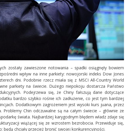
ych zostały zawieszone notowania – spadki osiągnęły bowiem
pośredni wpływ na inne parkiety: nowojorski indeks Dow Jones
terech dni. Podobnie rzecz miała się z MSCI All-Country World
ówne parkiety na świecie. Dużego niepokoju dostarcza Państwo
ukcyjnych. Podejrzewa się, że Chiny fałszują dane dotyczące
datku bardzo szybko rośnie ich zadłużenie, co jest tym bardziej
wincjach. Dodatkowym zagrożeniem jest wysoki kurs juana, przez
a. Problemy Chin odczuwalne są na całym świecie – głównie ze
ospodarkę świata. Najbardziej karygodnym błędem władz zdaje się
kturyzacji wiążącej się ze wzrostem bezrobocia. Przewiduje się,
: będą chciały przecież bronić swojej konkurencyjności.