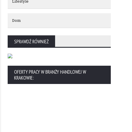
Lifestyle
Dom
SPRAWDŹ RÓWNIEŻ
OFERTY PRACY W BRANŻY HANDLOWEJ W
KRAKOWIE: