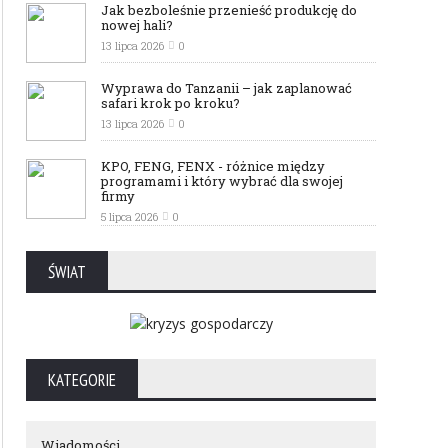
Jak bezboleśnie przenieść produkcję do
nowej hali?
13 lipca 2026
0
Wyprawa do Tanzanii – jak zaplanować
safari krok po kroku?
13 lipca 2026
0
KPO, FENG, FENX - różnice między
programami i który wybrać dla swojej
firmy
5 lipca 2026
0
ŚWIAT
KATEGORIE
Wiadomości