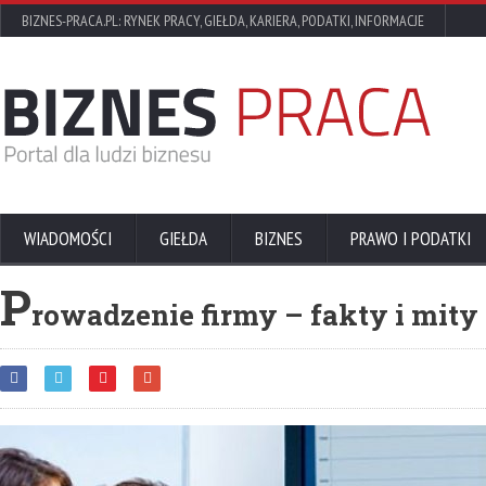
BIZNES-PRACA.PL: RYNEK PRACY, GIEŁDA, KARIERA, PODATKI, INFORMACJE
WIADOMOŚCI
GIEŁDA
BIZNES
PRAWO I PODATKI
P
rowadzenie firmy – fakty i mity