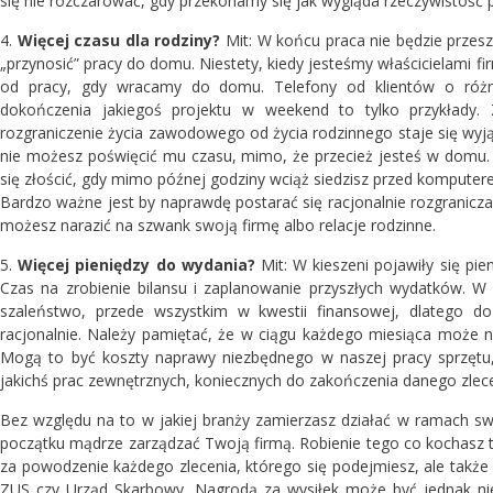
się nie rozczarować, gdy przekonamy się jak wygląda rzeczywistość p
4.
Więcej czasu dla rodziny?
Mit: W końcu praca nie będzie przesz
„przynosić” pracy do domu. Niestety, kiedy jesteśmy właścicielami fi
od pracy, gdy wracamy do domu. Telefony od klientów o różn
dokończenia jakiegoś projektu w weekend to tylko przykłady.
rozgraniczenie życia zawodowego od życia rodzinnego staje się wyją
nie możesz poświęcić mu czasu, mimo, że przecież jesteś w domu. 
się złościć, gdy mimo późnej godziny wciąż siedzisz przed komputer
Bardzo ważne jest by naprawdę postarać się racjonalnie rozgranicza
możesz narazić na szwank swoją firmę albo relacje rodzinne.
5.
Więcej pieniędzy do wydania?
Mit: W kieszeni pojawiły się pie
Czas na zrobienie bilansu i zaplanowanie przyszłych wydatków. W
szaleństwo, przede wszystkim w kwestii finansowej, dlatego do
racjonalnie. Należy pamiętać, że w ciągu każdego miesiąca może
Mogą to być koszty naprawy niezbędnego w naszej pracy sprzętu,
jakichś prac zewnętrznych, koniecznych do zakończenia danego zlece
Bez względu na to w jakiej branży zamierzasz działać w ramach swoj
początku mądrze zarządzać Twoją firmą. Robienie tego co kochasz to
za powodzenie każdego zlecenia, którego się podejmiesz, ale takż
ZUS czy Urząd Skarbowy. Nagrodą za wysiłek może być jednak nie