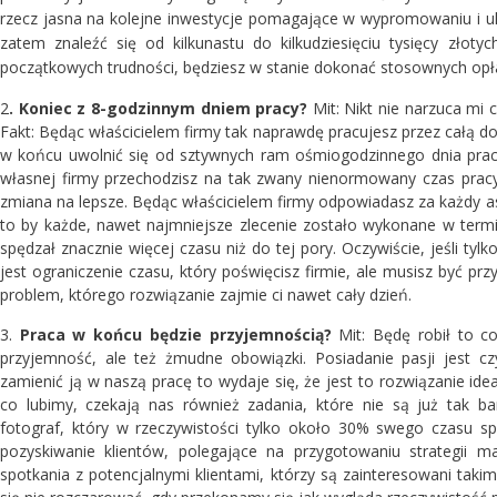
rzecz jasna na kolejne inwestycje pomagające w wypromowaniu i u
zatem znaleźć się od kilkunastu do kilkudziesięciu tysięcy złot
początkowych trudności, będziesz w stanie dokonać stosownych opłat
2
. Koniec z 8-godzinnym dniem pracy?
Mit: Nikt nie narzuca mi 
Fakt: Będąc właścicielem firmy tak naprawdę pracujesz przez całą d
w końcu uwolnić się od sztywnych ram ośmiogodzinnego dnia pracy
własnej firmy przechodzisz na tak zwany nienormowany czas pracy,
zmiana na lepsze. Będąc właścicielem firmy odpowiadasz za każdy as
to by każde, nawet najmniejsze zlecenie zostało wykonane w termi
spędzał znacznie więcej czasu niż do tej pory. Oczywiście, jeśli ty
jest ograniczenie czasu, który poświęcisz firmie, ale musisz być pr
problem, którego rozwiązanie zajmie ci nawet cały dzień.
3.
Praca w końcu będzie przyjemnością?
Mit: Będę robił to co
przyjemność, ale też żmudne obowiązki. Posiadanie pasji jes
zamienić ją w naszą pracę to wydaje się, że jest to rozwiązanie ide
co lubimy, czekają nas również zadania, które nie są już tak b
fotograf, który w rzeczywistości tylko około 30% swego czasu sp
pozyskiwanie klientów, polegające na przygotowaniu strategii m
spotkania z potencjalnymi klientami, którzy są zainteresowani tak