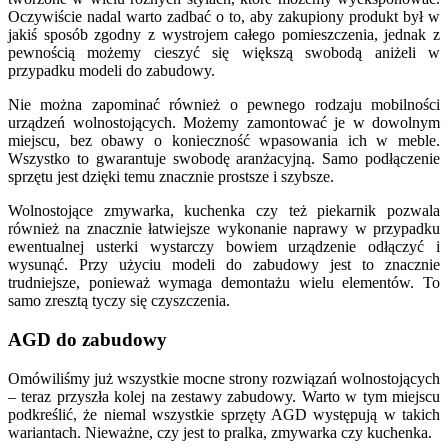
Oczywiście nadal warto zadbać o to, aby zakupiony produkt był w
jakiś sposób zgodny z wystrojem całego pomieszczenia, jednak z
pewnością możemy cieszyć się większą swobodą aniżeli w
przypadku modeli do zabudowy.
Nie można zapominać również o pewnego rodzaju mobilności
urządzeń wolnostojących. Możemy zamontować je w dowolnym
miejscu, bez obawy o konieczność wpasowania ich w meble.
Wszystko to gwarantuje swobodę aranżacyjną. Samo podłączenie
sprzętu jest dzięki temu znacznie prostsze i szybsze.
Wolnostojące zmywarka, kuchenka czy też piekarnik pozwala
również na znacznie łatwiejsze wykonanie naprawy w przypadku
ewentualnej usterki wystarczy bowiem urządzenie odłączyć i
wysunąć. Przy użyciu modeli do zabudowy jest to znacznie
trudniejsze, ponieważ wymaga demontażu wielu elementów. To
samo zresztą tyczy się czyszczenia.
AGD do zabudowy
Omówiliśmy już wszystkie mocne strony rozwiązań wolnostojących
– teraz przyszła kolej na zestawy zabudowy. Warto w tym miejscu
podkreślić, że niemal wszystkie sprzęty AGD występują w takich
wariantach. Nieważne, czy jest to
pralka, zmywarka czy kuchenka.