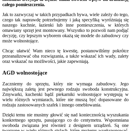
całego pomieszczenia.
Jak to zazwyczaj w takich przypadkach bywa, wiele zależy do tego,
czego tak naprawdę potrzebujemy i jaką specyfiką wyróżniają się
naszego kuchnie, łazienki lub inne pomieszczenia, w których
omawiany sprzęt jest montowany. Wszystko to pozwoli nam podjąć
decyzję, czy lepszym wyborem okażą się modele do zabudowy czy
może wolnostojące.
Chcąc ułatwić Wam nieco tę kwestię, postanowiliśmy pokrótce
przeanalizować oba rozwiązania, a także wskazać ich wady, zalety
oraz wskazać na możliwości, jakie zapewniają.
AGD wolnostojące
Zaczniemy do sprzętu, który nie wymaga zabudowy. Jego
największą zaletą jest pewnego rodzaju swoboda konstrukcyjna.
Zmywarki, kuchenki bądź piekarniki wolnostojące występują w
wielu różnych wymiarach, które nie muszą być dopasowane do
rodzaju zastosowanych szafek i innego omeblowania.
Dzięki temu nie musimy głowić się nad koniecznością wyszukania
konkretnego sprzętu, pasującego co do centymetra. Wspomniana
swoboda związana jest również z designem urządzeń. Są one
tworzone w wielu różnych stylach, które możemy wyeksponować.