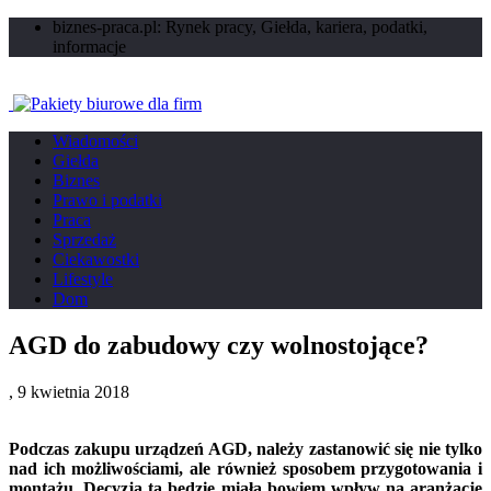
biznes-praca.pl: Rynek pracy, Giełda, kariera, podatki,
informacje
Wiadomości
Giełda
Biznes
Prawo i podatki
Praca
Sprzedaż
Ciekawostki
Lifestyle
Dom
AGD do zabudowy czy wolnostojące?
,
9 kwietnia 2018
Podczas zakupu urządzeń AGD, należy zastanowić się nie tylko
nad ich możliwościami, ale również sposobem przygotowania i
montażu. Decyzja ta będzie miała bowiem wpływ na aranżację