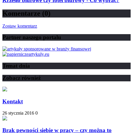
Krzesło biurowe czy fotel biurowy - Co wybrać?
Komentarze (0)
Zostaw komentarz
Partner naszego portalu
Temat dnia
Zobacz również
Kontakt
26 stycznia 2016
0
Brak pewności siebie w pracy – czy można to