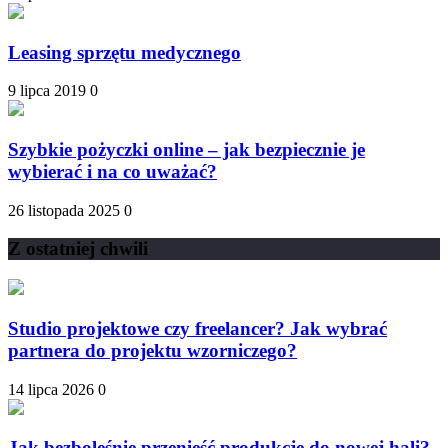
Leasing sprzętu medycznego
9 lipca 2019
0
Szybkie pożyczki online – jak bezpiecznie je
wybierać i na co uważać?
26 listopada 2025
0
Z ostatniej chwili
Studio projektowe czy freelancer? Jak wybrać
partnera do projektu wzorniczego?
14 lipca 2026
0
Jak bezboleśnie przenieść produkcję do nowej hali?