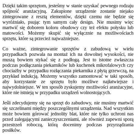
Dzięki takim sprzętom, jesteśmy w stanie uzyskać pewnego rodzaju
spójność aranżacyjną. Zakupione urządzenie zostanie niejako
zintegrowane z resztą elementów, dzięki czemu nie będzie się
wyróżniało, psując tym samym cały design. Nie musimy więc
martwić się doborem koloru obudowy czy też efektu połysku lub
matowości. Możemy skupić się wyłącznie na możliwościach
sprzętu, które są przecież najważniejsze.
Co ważne, zintegrowanie sprzętów z zabudową w wielu
przypadkach pozwala na montaż ich na dowolnej wysokości, nie
muszą bowiem stykać się z podłogą. Jest to istotne zwłaszcza
podczas podłączania piekarników lub kuchenek mikrofalowych czy
chociażby w przypadku rozłączania piekarnika z płytą grzewczą, na
przykład indukcją. Możemy wszystko zamontować w taki sposób,
aby korzystanie ze sprzętu było możliwe najłatwiejsze i
najwydolniejsze. W ten sposób zyskujemy możliwości aranżacyjne,
które nie istnieją w przypadku urządzeń wolnostojących.
Jeśli zdecydujemy się na sprzęt do zabudowy, nie musimy martwić
się szczelinami między poszczególnymi urządzenia. Nad wszystkim
może bowiem górować jednolity blat, które nie tylko uchroni nas
przed zalegającymi zanieczyszczeniami, ale również zapewni sporą
przestrzeń roboczą, którą docenimy podczas przyrządzania
posiłków.