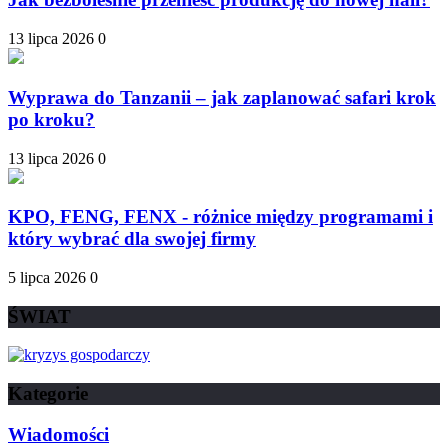
13 lipca 2026
0
Wyprawa do Tanzanii – jak zaplanować safari krok
po kroku?
13 lipca 2026
0
KPO, FENG, FENX - różnice między programami i
który wybrać dla swojej firmy
5 lipca 2026
0
ŚWIAT
Kategorie
Wiadomości