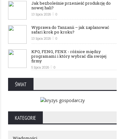
Jak bezboleśnie przenieść produkcję do
nowej hali?
13 lipca 2026
0
Wyprawa do Tanzanii – jak zaplanować
safari krok po kroku?
13 lipca 2026
0
KPO, FENG, FENX - różnice między
programami i który wybrać dla swojej
firmy
5 lipca 2026
0
ŚWIAT
KATEGORIE
Wiadomości