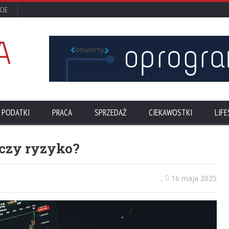
CJE
 PODATKI
PRACA
SPRZEDAŻ
CIEKAWOSTKI
LIFE
 czy ryzyko?
,
16 maja 2025