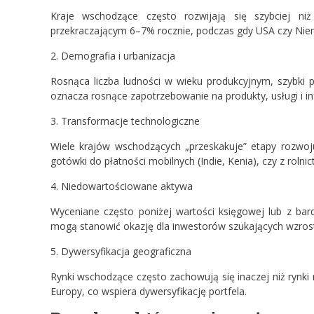
Kraje wschodzące często rozwijają się szybciej ni
przekraczającym 6–7% rocznie, podczas gdy USA czy Niem
2. Demografia i urbanizacja
Rosnąca liczba ludności w wieku produkcyjnym, szybki pr
oznacza rosnące zapotrzebowanie na produkty, usługi i inf
3. Transformacje technologiczne
Wiele krajów wschodzących „przeskakuje” etapy rozwoju
gotówki do płatności mobilnych (Indie, Kenia), czy z roln
4. Niedowartościowane aktywa
Wyceniane często poniżej wartości księgowej lub z bar
mogą stanowić okazję dla inwestorów szukających wzrost
5. Dywersyfikacja geograficzna
Rynki wschodzące często zachowują się inaczej niż rynk
Europy, co wspiera dywersyfikację portfela.