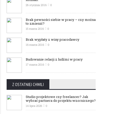
26 stycznia 2016
0
Brak pewności siebie w pracy – czy można
to zmienić?
15 marca 2016
0
Brak wypłaty z winy pracodawcy
16 marca 2016
0
Budowanie relacji z ludźmi w pracy
17 marca 2016
0
Z OSTATNIEJ CHWILI
Studio projektowe czy freelancer? Jak
wybrać partnera do projektu wzorniczego?
14 lipca 2026
0