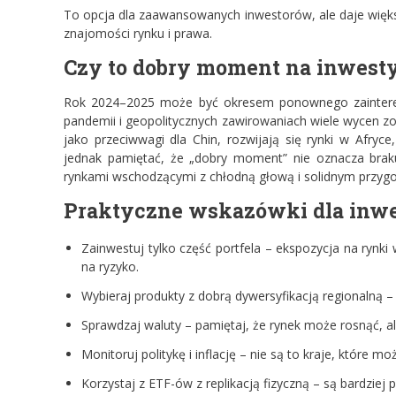
To opcja dla zaawansowanych inwestorów, ale daje więk
znajomości rynku i prawa.
Czy to dobry moment na inwesty
Rok 2024–2025 może być okresem ponownego zaintere
pandemii i geopolitycznych zawirowaniach wiele wycen z
jako przeciwwagi dla Chin, rozwijają się rynki w Afr
jednak pamiętać, że „dobry moment” nie oznacza braku
rynkami wschodzącymi z chłodną głową i solidnym przyg
Praktyczne wskazówki dla inwe
Zainwestuj tylko część portfela – ekspozycja na rynk
na ryzyko.
Wybieraj produkty z dobrą dywersyfikacją regionalną – 
Sprawdzaj waluty – pamiętaj, że rynek może rosnąć, al
Monitoruj politykę i inflację – nie są to kraje, które m
Korzystaj z ETF-ów z replikacją fizyczną – są bardziej p