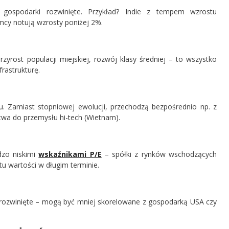
ż gospodarki rozwinięte. Przykład? Indie z tempem wzrostu
cy notują wzrosty poniżej 2%.
zyrost populacji miejskiej, rozwój klasy średniej – to wszystko
rastrukturę.
. Zamiast stopniowej ewolucji, przechodzą bezpośrednio np. z
ictwa do przemysłu hi-tech (Wietnam).
dzo niskimi
wskaźnikami P/E
– spółki z rynków wschodzących
u wartości w długim terminie.
i rozwinięte – mogą być mniej skorelowane z gospodarką USA czy