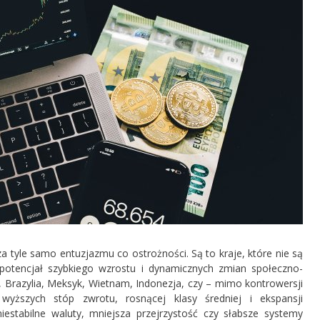
 tyle samo entuzjazmu co ostrożności. Są to kraje, które nie są
 potencjał szybkiego wzrostu i dynamicznych zmian społeczno-
, Brazylia, Meksyk, Wietnam, Indonezja, czy – mimo kontrowersji
 wyższych stóp zwrotu, rosnącej klasy średniej i ekspansji
 niestabilne waluty, mniejsza przejrzystość czy słabsze systemy