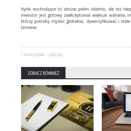
Rynki wschodzące to obszar pełen obietnic, ale też nie
inwestor jest gotowy zaakceptować większe wahania, nie
którzy potrafią myśleć globalnie, dywersyfikować i sta
terminie.
KATEGORIE:
GIEŁDA
,
ZOBACZ RÓWNIEŻ