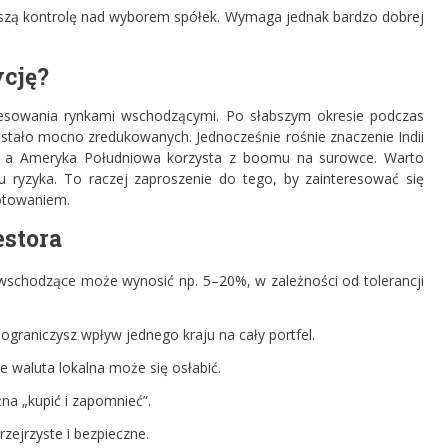
szą kontrolę nad wyborem spółek. Wymaga jednak bardzo dobrej
cję?
sowania rynkami wschodzącymi. Po słabszym okresie podczas
ostało mocno zredukowanych. Jednocześnie rośnie znaczenie Indii
yce, a Ameryka Południowa korzysta z boomu na surowce. Warto
 ryzyka. To raczej zaproszenie do tego, by zainteresować się
otowaniem.
stora
i wschodzące może wynosić np. 5–20%, w zależności od tolerancji
ograniczysz wpływ jednego kraju na cały portfel.
e waluta lokalna może się osłabić.
ożna „kupić i zapomnieć”.
rzejrzyste i bezpieczne.