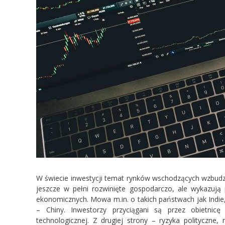
W świecie inwestycji temat rynków wschodzących wzbudza
jeszcze w pełni rozwinięte gospodarczo, ale wykazują
ekonomicznych. Mowa m.in. o takich państwach jak Indie
– Chiny. Inwestorzy przyciągani są przez obietnicę
technologicznej. Z drugiej strony – ryzyka polityczne,