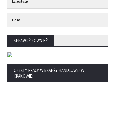
Lifestyle
Dom
SPRAWDŹ RÓWNIEŻ
OFERTY PRACY W BRANŻY HANDLOWEJ W
KRAKOWIE: