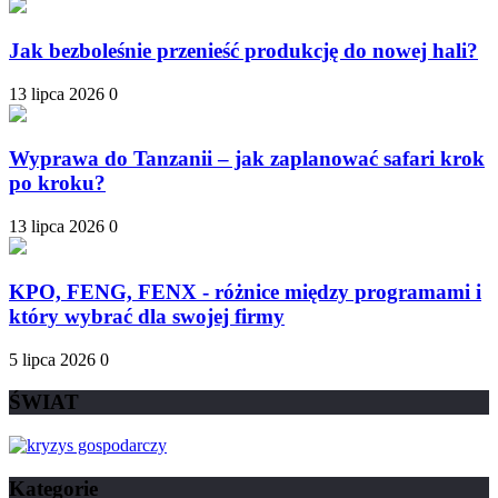
Jak bezboleśnie przenieść produkcję do nowej hali?
13 lipca 2026
0
Wyprawa do Tanzanii – jak zaplanować safari krok
po kroku?
13 lipca 2026
0
KPO, FENG, FENX - różnice między programami i
który wybrać dla swojej firmy
5 lipca 2026
0
ŚWIAT
Kategorie