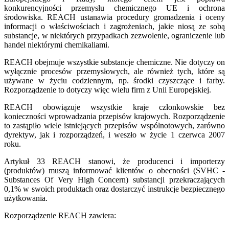
konkurencyjności przemysłu chemicznego UE i ochrona
środowiska. REACH ustanawia procedury gromadzenia i oceny
informacji o właściwościach i zagrożeniach, jakie niosą ze sobą
substancje,
w niektórych przypadkach zezwolenie, ograniczenie lub
handel niektórymi chemikaliami.
REACH obejmuje wszystkie substancje chemiczne. Nie dotyczy on
wyłącznie procesów przemysłowych, ale również tych, które są
używane w życiu codziennym, np. środki czyszczące i farby.
Rozporządzenie to dotyczy więc wielu firm z Unii Europejskiej.
REACH obowiązuje wszystkie kraje członkowskie bez
konieczności wprowadzania przepisów krajowych. Rozporządzenie
to zastąpiło wiele istniejących przepisów wspólnotowych, zarówno
dyrektyw, jak i rozporządzeń, i weszło w życie 1 czerwca 2007
roku.
Artykuł 33 REACH stanowi, że producenci i importerzy
(produktów) muszą informować klientów o obecności (SVHC -
Substances Of Very High Concern) substancji przekraczających
0,1% w swoich produktach oraz dostarczyć instrukcje bezpiecznego
użytkowania.
Rozporządzenie REACH zawiera: