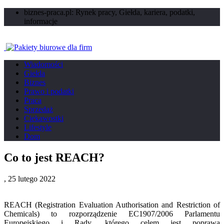
biznes-praca.pl: Rynek pracy, Giełda, kariera, podatki,
informacje
Wiadomości
Giełda
Biznes
Prawo i podatki
Praca
Sprzedaż
Ciekawostki
Lifestyle
Dom
Co to jest REACH?
,
25 lutego 2022
REACH (Registration Evaluation Authorisation and Restriction of
Chemicals) to rozporządzenie
EC1907/2006 Parlamentu
Europejskiego i Rady
, którego celem jest poprawa