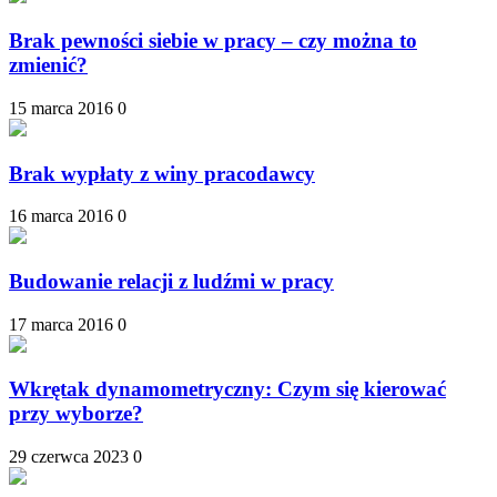
Brak pewności siebie w pracy – czy można to
zmienić?
15 marca 2016
0
Brak wypłaty z winy pracodawcy
16 marca 2016
0
Budowanie relacji z ludźmi w pracy
17 marca 2016
0
Wkrętak dynamometryczny: Czym się kierować
przy wyborze?
29 czerwca 2023
0