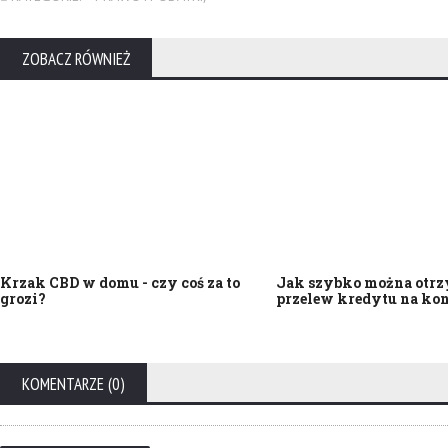
ZOBACZ RÓWNIEŻ
Krzak CBD w domu - czy coś za to
Jak szybko można otr
grozi?
przelew kredytu na ko
KOMENTARZE (0)