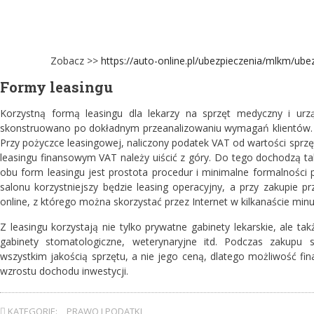
Zobacz >>
https://auto-online.pl/ubezpieczenia/mlkm/ub
Formy leasingu
Korzystną formą leasingu dla lekarzy na sprzęt medyczny i urz
skonstruowano po dokładnym przeanalizowaniu wymagań klientów.
Przy pożyczce leasingowej, naliczony podatek VAT od wartości sprzę
leasingu finansowym VAT należy uiścić z góry. Do tego dochodzą tak
obu form leasingu jest prostota procedur i minimalne formalności 
salonu korzystniejszy będzie leasing operacyjny, a przy zakupie p
online, z którego można skorzystać przez Internet w kilkanaście minu
Z leasingu korzystają nie tylko prywatne gabinety lekarskie, ale ta
gabinety stomatologiczne, weterynaryjne itd. Podczas zakupu
wszystkim jakością sprzętu, a nie jego ceną, dlatego możliwość fin
wzrostu dochodu inwestycji.
KATEGORIE:
PRAWO I PODATKI
,