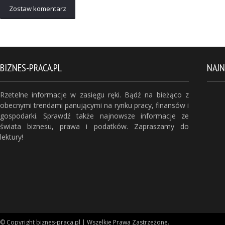
Zostaw komentarz
BIZNES-PRACA.PL
NAJ
Rzetelne informacje w zasięgu ręki. Bądź na bieżąco z
obecnymi trendami panującymi na rynku pracy, finansów i
gospodarki. Sprawdź także najnowsze informacje ze
świata biznesu, prawa i podatków. Zapraszamy do
lektury!
© Copyright biznes-praca.pl | Wszelkie Prawa Zastrzeżone.