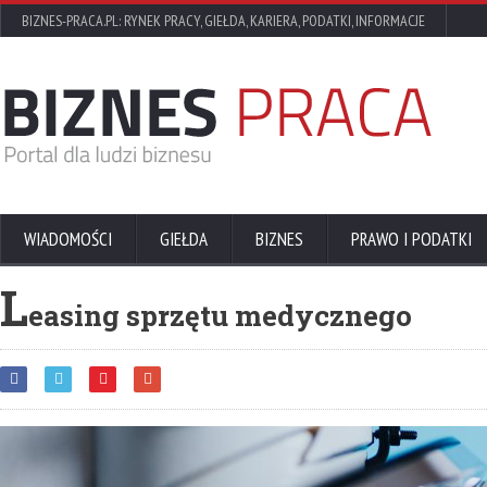
BIZNES-PRACA.PL: RYNEK PRACY, GIEŁDA, KARIERA, PODATKI, INFORMACJE
WIADOMOŚCI
GIEŁDA
BIZNES
PRAWO I PODATKI
L
easing sprzętu medycznego