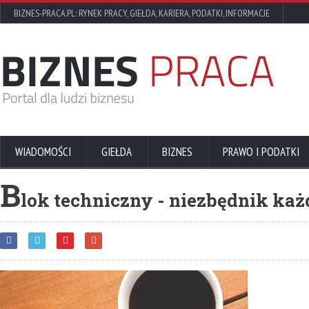
BIZNES-PRACA.PL: RYNEK PRACY, GIEŁDA, KARIERA, PODATKI, INFORMACJE
WIADOMOŚCI
GIEŁDA
BIZNES
PRAWO I PODATKI
B
lok techniczny - niezbędnik każ