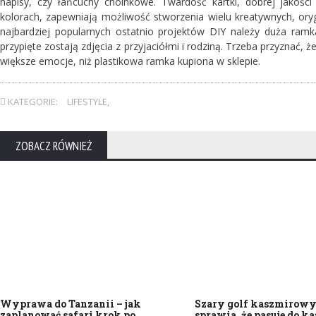
napisy, czy łańcuchy choinkowe. Twardość kartki, dobrej jakoś
kolorach, zapewniają możliwość stworzenia wielu kreatywnych, ory
najbardziej popularnych ostatnio projektów DIY należy duża ramka
przypięte zostają zdjęcia z przyjaciółmi i rodziną. Trzeba przyznać
większe emocje, niż plastikowa ramka kupiona w sklepie.
KATEGORIE:
LIFESTYLE
,
ZOBACZ RÓWNIEŻ
Wyprawa do Tanzanii – jak
Szary golf kaszmirowy 
zaplanować safari krok po
sprawia, że pasuje do ka