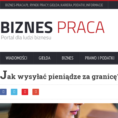
BIZNES-PRACA.PL: RYNEK PRACY, GIEŁDA, KARIERA, PODATKI, INFORMACJE
WIADOMOŚCI
GIEŁDA
BIZNES
PRAWO I PODATKI
J
ak wysyłać pieniądze za granicę