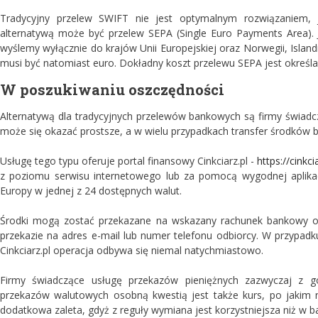
Tradycyjny przelew SWIFT nie jest optymalnym rozwiązaniem, je
alternatywą może być przelew SEPA (Single Euro Payments Area). J
wyślemy wyłącznie do krajów Unii Europejskiej oraz Norwegii, Islandi
musi być natomiast euro. Dokładny koszt przelewu SEPA jest określan
W poszukiwaniu oszczędności
Alternatywą dla tradycyjnych przelewów bankowych są firmy świadcz
może się okazać prostsze, a w wielu przypadkach transfer środków b
Usługę tego typu oferuje portal finansowy Cinkciarz.pl -
https://cinkc
z poziomu serwisu internetowego lub za pomocą wygodnej aplikac
Europy w jednej z 24 dostępnych walut.
Środki mogą zostać przekazane na wskazany rachunek bankowy o
przekazie na adres e-mail lub numer telefonu odbiorcy. W przypad
Cinkciarz.pl operacja odbywa się niemal natychmiastowo.
Firmy świadczące usługę przekazów pieniężnych zazwyczaj z gó
przekazów walutowych osobną kwestią jest także kurs, po jakim n
dodatkowa zaleta, gdyż z reguły wymiana jest korzystniejsza niż w b