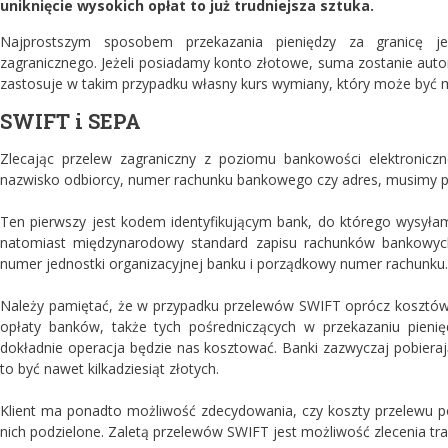
uniknięcie wysokich opłat to już trudniejsza sztuka.
Najprostszym sposobem przekazania pieniędzy za granicę j
zagranicznego. Jeżeli posiadamy konto złotowe, suma zostanie au
zastosuje w takim przypadku własny kurs wymiany, który może być ma
SWIFT i SEPA
Zlecając przelew zagraniczny z poziomu bankowości elektroniczn
nazwisko odbiorcy, numer rachunku bankowego czy adres, musimy 
Ten pierwszy jest kodem identyfikującym bank, do którego wysyłam
natomiast międzynarodowy standard zapisu rachunków bankowych. 
numer jednostki organizacyjnej banku i porządkowy numer rachunku.
Należy pamiętać, że w przypadku przelewów SWIFT oprócz kosztó
opłaty banków, także tych pośredniczących w przekazaniu pienię
dokładnie operacja będzie nas kosztować. Banki zazwyczaj pobiera
to być nawet kilkadziesiąt złotych.
Klient ma ponadto możliwość zdecydowania, czy koszty przelewu p
nich podzielone. Zaletą przelewów SWIFT jest możliwość zlecenia tr