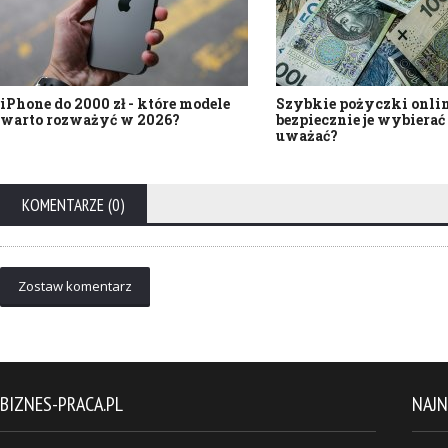
iPhone do 2000 zł - które modele
Szybkie pożyczki onlin
warto rozważyć w 2026?
bezpiecznie je wybierać 
uważać?
KOMENTARZE (0)
Zostaw komentarz
BIZNES-PRACA.PL
NAJ