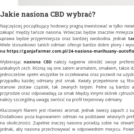
Jakie nasiona CBD wybrać?
Najczęściej początkujący hodowcy pragną inwestować w tylko nie
zakupić między tańsze nasiona. Wówczas będzie znacznie mniejsza 
uprawa będzie przyjemniejsza oraz bardziej swobodna. Jednak
ta
Wiele stosunkowo tanich odmian oferuje bardzo dobre plony i wyso
na
https://ganjafarmer.com.pl/24-nasiona-marihuany-autof
Wybierając
nasiona CBD
należy najpierw określić swoje prefer
unikalnych cech. Różnią się one zatem aromatem, smakiem, także d
jednocześnie spełni wszystkie te oczekiwania oraz pozwoli na uzysk
przypadku każdej odmiany jest smak. Kwiaty przepełnione są fi
stanowi zestaw cząstek, tak zwanych terpen. Pełne są bardzo 
przyrodzie oraz odpowiadają za smak Między innymi skórek cytrusó
należy szczególną uwagę zwrócić na profil terpenowy odmiany.
Kluczowym filarem jest również aromat. Jednak świeży zapach z s
Dodatkowo poza kupowaniem odmian na podstawie własnych prefe
na okoliczności. Zupełnie inaczej nasiona poradzą sobie na otwar
jednak, aby nasiona przechowywać w odpowiednim miejscu. Powin