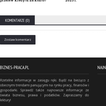
przelew kredytu na konto?
2023 r.
KOMENTARZE (0)
Zostaw komentarz
BIZNES-PRACA.PL
NAJ
Rzetelne informacje w zasięgu ręki. Bądź na bieżąco z
obecnymi trendami panującymi na rynku pracy, finansów i
gospodarki. Sprawdź także najnowsze informacje ze
świata biznesu, prawa i podatków. Zapraszamy do
lektury!