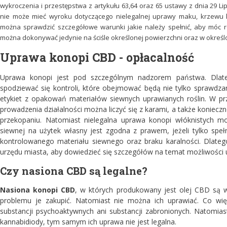
wykroczenia i przestępstwa z artykułu 63,64 oraz 65 ustawy z dnia 29 L
nie może mieć wyroku dotyczącego nielegalnej uprawy maku, krzewu ko
można sprawdzić szczegółowe warunki jakie należy spełnić, aby móc 
można dokonywać jedynie na ściśle określonej powierzchni oraz w określ
Uprawa konopi CBD - opłacalność
Uprawa konopi jest pod szczególnym nadzorem państwa. Dlat
spodziewać się kontroli, które obejmować będą nie tylko sprawdza
etykiet z opakowań materiałów siewnych uprawianych roślin. W p
prowadzenia działalności można liczyć się z karami, a także koniecz
przekopaniu. Natomiast nielegalna uprawa konopi włóknistych m
siewnej na użytek własny jest zgodna z prawem, jeżeli tylko spe
kontrolowanego materiału siewnego oraz braku karalności. Dlateg
urzędu miasta, aby dowiedzieć się szczegółów na temat możliwości 
Czy nasiona CBD są legalne?
Nasiona konopi CBD
, w których produkowany jest olej CBD są w
problemu je zakupić. Natomiast nie można ich uprawiać. Co wi
substancji psychoaktywnych ani substancji zabronionych. Natomi
kannabidiody, tym samym ich uprawa nie jest legalna.