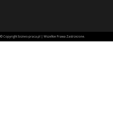
© Copyright biznes-praca.pl | Wszelkie Prawa Zastrzeżone.