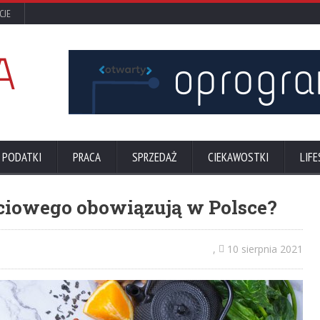
CJE
 PODATKI
PRACA
SPRZEDAŻ
CIEKAWOSTKI
LIFE
iowego obowiązują w Polsce?
,
10 sierpnia 2021