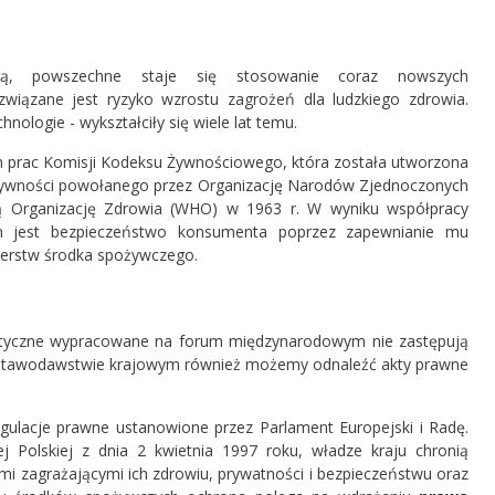
ą, powszechne staje się stosowanie coraz nowszych
związane jest ryzyko wzrostu zagrożeń dla ludzkiego zdrowia.
ologie - wykształciły się wiele lat temu.
m prac Komisji Kodeksu Żywnościowego, która została utworzona
ywności powołanego przez Organizację Narodów Zjednoczonych
ą Organizację Zdrowia (WHO) w 1963 r. W wyniku współpracy
m jest bezpieczeństwo konsumenta poprzez zapewnianie mu
erstw środka spożywczego.
 wytyczne wypracowane na forum międzynarodowym nie zastępują
W ustawodawstwie krajowym również możemy odnaleźć akty prawne
regulacje prawne ustanowione przez Parlament Europejski i Radę.
j Polskiej z dnia 2 kwietnia 1997 roku, władze kraju chronią
 zagrażającymi ich zdrowiu, prywatności i bezpieczeństwu oraz