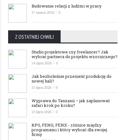
Budowanie relacji z ludźmi w pracy
17 marca 2016
0
Z OSTATNIEJ CHWILI
Studio projektowe czy freelancer? Jak
wybrać partnera do projektu wzorniczego?
14 lipca 2026
0
Jak bezboleśnie przenieść produkcję do
nowej hali?
13 lipca 2026
0
Wyprawa do Tanzanii – jak zaplanować
safari krok po kroku?
13 lipca 2026
0
KPO, FENG, FENX - różnice między
programami i który wybrać dla swojej
firmy