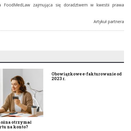
wna FoodMedLaw zajmująca się doradztwem w kwestii prawa
Artykuł partnera
Obowiązkowe e-fakturowanie od
2023 r.
ożna otrzymać
ytu na konto?