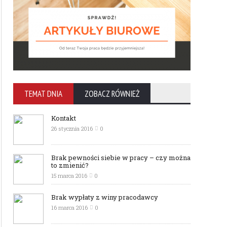
TEMAT DNIA
ZOBACZ RÓWNIEŻ
Kontakt
26 stycznia 2016
0
Brak pewności siebie w pracy – czy można
to zmienić?
15 marca 2016
0
Brak wypłaty z winy pracodawcy
16 marca 2016
0