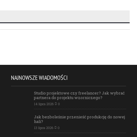
NAJNOWSZE WIADOMOŚCI
Studio projektowe czy freelancer? Jak wybrać
partnera do projektu wzorniczego?
14 lipca 2026
0
Jak bezboleśnie przenieść produkcję do nowej
hali?
13 lipca 2026
0