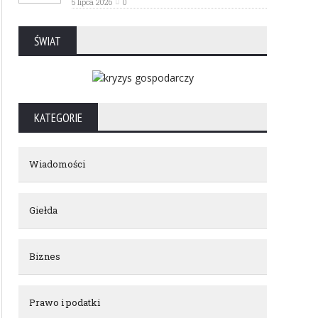
5 lipca 2026
0
ŚWIAT
KATEGORIE
Wiadomości
Giełda
Biznes
Prawo i podatki