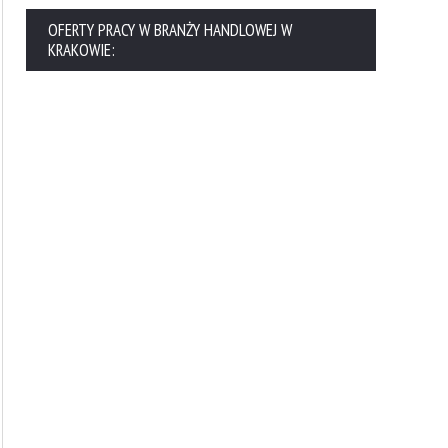
OFERTY PRACY W BRANŻY HANDLOWEJ W
KRAKOWIE:
Co to jest REACH?
Leasing sprzętu medyc