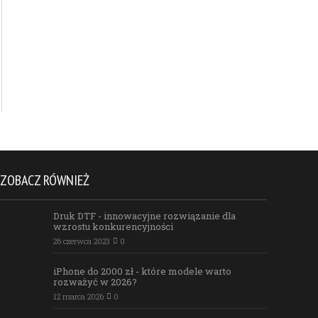
ZOBACZ RÓWNIEŻ
Druk DTF - innowacyjne rozwiązanie dla
wzrostu konkurencyjności
26 czerwca 2023
0
iPhone do 2000 zł - które modele warto
rozważyć w 2026?
12 marca 2026
0