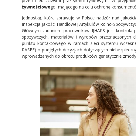
przed nieuczciwymi praktykami rynkowymi. W przypa
żywnościowe
go, mającego na celu ochronę konsumentó
Jednostką, która sprawuje w Polsce nadzór nad jakośc
Inspekcja Jakości Handlowej Artykułów Rolno-Spożywczych
Głównym zadaniem pracowników IJHARS jest kontrola 
spożywczych, materiałów i wyrobów przeznaczonych d
punktu kontaktowego w ramach sieci systemu wczesneg
RASFF) o podjętych decyzjach dotyczących niebezpieczn
wprowadzanych do obrotu produktów genetycznie zmody