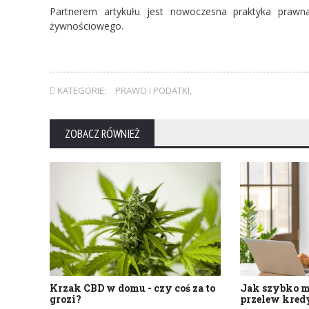
Partnerem artykułu jest nowoczesna praktyka pra
żywnościowego.
KATEGORIE:
PRAWO I PODATKI
,
ZOBACZ RÓWNIEŻ
Krzak CBD w domu - czy coś za to
Jak szybko m
grozi?
przelew kred