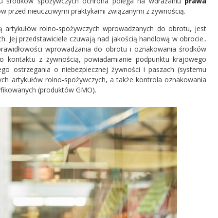
dku środków spożywczych ochrona polega na wdrażaniu
prawa
w przed nieuczciwymi praktykami związanymi z żywnością.
ią artykułów rolno-spożywczych wprowadzanych do obrotu, jest
. Jej przedstawiciele czuwają nad jakością handlową w obrocie..
prawidłowości wprowadzania do obrotu i oznakowania środków
o kontaktu z żywnością, powiadamianie podpunktu krajowego
o ostrzegania o niebezpiecznej żywności i paszach (systemu
ych artykułów rolno-spożywczych, a także kontrola oznakowania
fikowanych (produktów GMO).