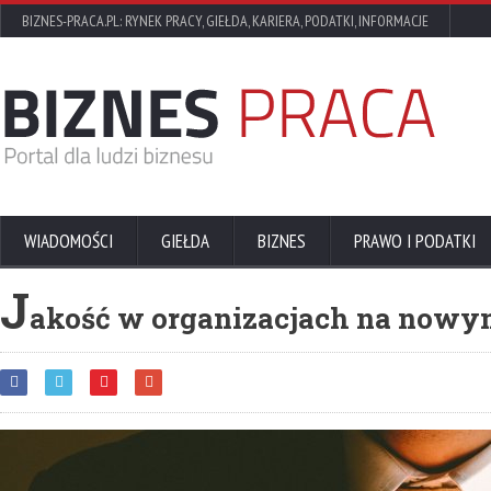
BIZNES-PRACA.PL: RYNEK PRACY, GIEŁDA, KARIERA, PODATKI, INFORMACJE
WIADOMOŚCI
GIEŁDA
BIZNES
PRAWO I PODATKI
J
akość w organizacjach na nowy