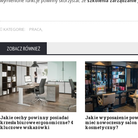
wymienione funkcje powinny skorzystać ze
szkolenia zarządzanie 
KATEGORIE:
PRACA
,
ZOBACZ RÓWNIEŻ
Jakie cechy powinny posiadać
Jakie wyposażenie po
krzesła biurowe ergonomiczne? 4
mieć nowoczesny salon
kluczowe wskazówki
kosmetyczny?