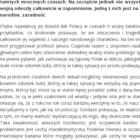
tamtych mrocznych czasach. Na szczęście jednak nie wszystk
wojną odeszły całkowicie w zapomnienie. Jedną z nich jest n
narodów, zaradność.
Chyba największy jej dowód dali Polacy w czasach II wojny świa
przykładów, co doskonale pokazuje, że ani zniszczenia i traged
całkowicie jej wyplenić z naszego narodowego charakteru. Na ten 
nich przygotował profesor Janusz Czapiński razem z zespołem nau
głównym celem było stworzenie dokładnej analizy stanu polskiego sp
na pewne pytanie: jak zachowuje się typowy Polak w obliczu jakiego
stale rośnie odsetek ludzi, którzy w takiej sytuacji po prostu podwijaj
Na przestrzeni ostatnich dwóch dekad mogliśmy obserwować jeszc
bowiem odsetek ludzi, którzy w takiej sytuacji nie wstydzą się pop
innymi, którzy być może są w stanie lepiej poradzić sobie z daną
usilnie, że są w pełni uzależnieni od władzy i jedynie ona jest w 
okazuje się, że z roku na rok coraz bardziej wierzymy w to, że nasz
decydujemy o tym, jak się on potoczy. Sondaże pokazują, że większ
o tym, że mamy wartość wystarczającą do tego, aby skutecznie rad
Taka świadomość własnych możliwości jest oczywiście bardzo 
problemami jest cechą charakterystyczną Polaków również w ocza
miarodajne badania które mogłyby pokazywać, jak cechy te wypad