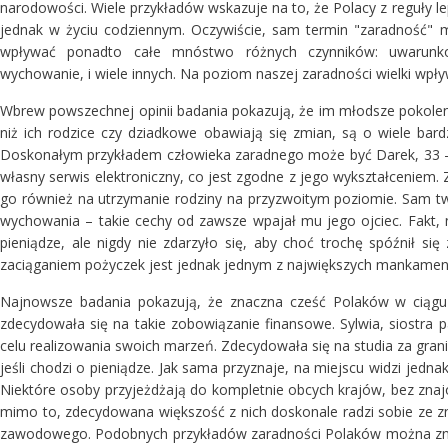
narodowości.
Wiele przykładów wskazuje na to, że Polacy z reguły l
jednak w życiu codziennym. Oczywiście, sam termin "zaradność" 
wpływać ponadto całe mnóstwo różnych czynników: uwarunkow
wychowanie, i wiele innych. Na poziom naszej zaradności wielki wpł
Wbrew powszechnej opinii badania pokazują, że im młodsze pokolenie
niż ich rodzice czy dziadkowe obawiają się zmian, są o wiele bar
Doskonałym przykładem człowieka zaradnego może być Darek, 33 – 
własny serwis elektroniczny, co jest zgodne z jego wykształceniem.
go również na utrzymanie rodziny na przyzwoitym poziomie. Sam tw
wychowania – takie cechy od zawsze wpajał mu jego ojciec. Fakt, 
pieniądze, ale nigdy nie zdarzyło się, aby choć trochę spóźnił si
zaciąganiem pożyczek jest jednak jednym z największych mankame
Najnowsze badania pokazują, że znaczna cześć Polaków w ciągu
zdecydowała się na takie zobowiązanie finansowe. Sylwia, siostra
celu realizowania swoich marzeń. Zdecydowała się na studia za grani
jeśli chodzi o pieniądze. Jak sama przyznaje, na miejscu widzi jed
Niektóre osoby przyjeżdżają do kompletnie obcych krajów, bez zna
mimo to, zdecydowana większość z nich doskonale radzi sobie ze 
zawodowego. Podobnych przykładów zaradności Polaków można znal