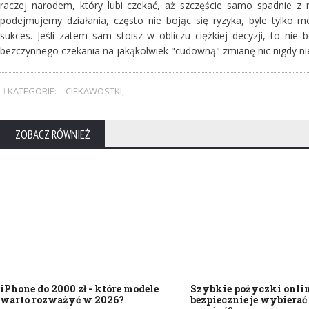
raczej narodem, który lubi czekać, aż szczęście samo spadnie z
podejmujemy działania, często nie bojąc się ryzyka, byle tylko 
sukces. Jeśli zatem sam stoisz w obliczu ciężkiej decyzji, to nie
bezczynnego czekania na jakąkolwiek "cudowną" zmianę nic nigdy nie
KATEGORIE:
CIEKAWOSTKI
,
ZOBACZ RÓWNIEŻ
iPhone do 2000 zł - które modele
Szybkie pożyczki onlin
warto rozważyć w 2026?
bezpiecznie je wybierać 