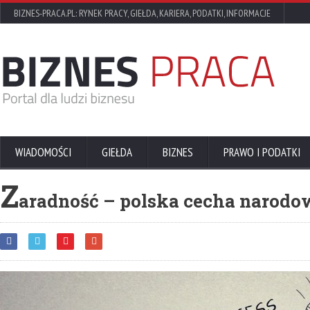
BIZNES-PRACA.PL: RYNEK PRACY, GIEŁDA, KARIERA, PODATKI, INFORMACJE
WIADOMOŚCI
GIEŁDA
BIZNES
PRAWO I PODATKI
Z
aradność – polska cecha narodo