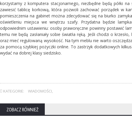
korzystamy z komputera stacjonarnego, niezbędne będą półki na 
zawiesić tablicę korkową, która pozwoli zachować porządek w ka
pomieszczenia na gabinet można zdecydować się na biurko zamyka
oświetleniu miejsca we wnętrzu szafy. Przydatna będzie lamp
odpowiednim ustawieniu: osoby praworęczne powinny postawić lampę
temu nie będą zasłaniały sobie światła ręką. Jeśli chodzi o krzesł
oraz mieć regulowaną wysokość. Na tym meblu nie warto oszczędza
za pomocą szybkiej pożyczki online. To zastrzyk dodatkowych kilkuse
wydać na dobrej klasy siedzisko.
KATEGORIE:
WIADOMOŚCI
,
ZOBACZ RÓWNIEŻ