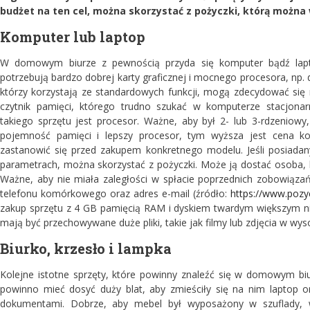
budżet na ten cel, można skorzystać z pożyczki, którą można 
Komputer lub laptop
W domowym biurze z pewnością przyda się komputer bądź lapto
potrzebują bardzo dobrej karty graficznej i mocnego procesora, np. 
którzy korzystają ze standardowych funkcji, mogą zdecydować się na
czytnik pamięci, którego trudno szukać w komputerze stacjon
takiego sprzętu jest procesor. Ważne, aby był 2- lub 3-rdzenio
pojemność pamięci i lepszy procesor, tym wyższa jest cena k
zastanowić się przed zakupem konkretnego modelu. Jeśli posiadan
parametrach, można skorzystać z pożyczki. Może ją dostać osoba, kt
Ważne, aby nie miała zaległości w spłacie poprzednich zobowiąza
telefonu komórkowego oraz adres e-mail (źródło:
https://www.pozyc
zakup sprzętu z 4 GB pamięcią RAM i dyskiem twardym większym ni
mają być przechowywane duże pliki, takie jak filmy lub zdjęcia w wyso
Biurko, krzesło i lampka
Kolejne istotne sprzęty, które powinny znaleźć się w domowym biu
powinno mieć dosyć duży blat, aby zmieściły się na nim laptop or
dokumentami. Dobrze, aby mebel był wyposażony w szuflady, w