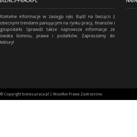
BIZNES-PRACA.PL
NAJ
Rzetelne informacje w zasięgu ręki. Bądź na bieżąco z
obecnymi trendami panującymi na rynku pracy, finansów i
gospodarki. Sprawdź także najnowsze informacje ze
świata biznesu, prawa i podatków. Zapraszamy do
lektury!
© Copyright biznes-praca.pl | Wszelkie Prawa Zastrzeżone.