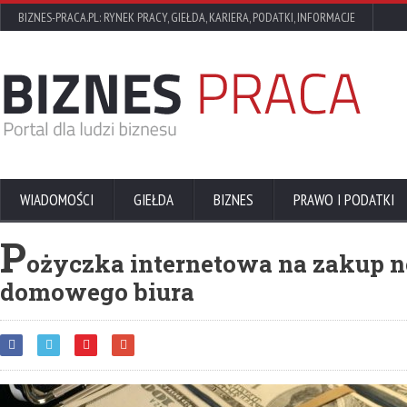
BIZNES-PRACA.PL: RYNEK PRACY, GIEŁDA, KARIERA, PODATKI, INFORMACJE
WIADOMOŚCI
GIEŁDA
BIZNES
PRAWO I PODATKI
P
ożyczka internetowa na zakup n
domowego biura