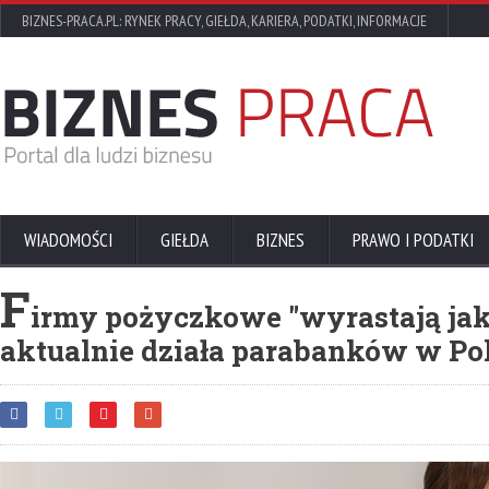
BIZNES-PRACA.PL: RYNEK PRACY, GIEŁDA, KARIERA, PODATKI, INFORMACJE
WIADOMOŚCI
GIEŁDA
BIZNES
PRAWO I PODATKI
F
irmy pożyczkowe "wyrastają jak 
aktualnie działa parabanków w Po