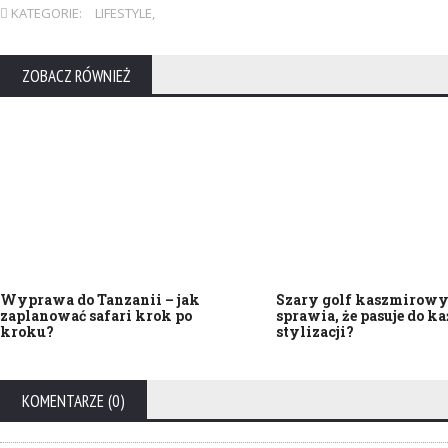
KATEGORIE:
LIFESTYLE
,
ZOBACZ RÓWNIEŻ
Wyprawa do Tanzanii – jak
Szary golf kaszmirowy 
zaplanować safari krok po
sprawia, że pasuje do ka
kroku?
stylizacji?
KOMENTARZE (0)