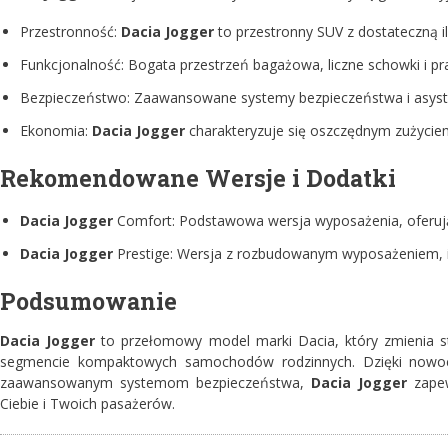
Przestronność:
Dacia Jogger
to przestronny SUV z dostateczną il
Funkcjonalność: Bogata przestrzeń bagażowa, liczne schowki i pra
Bezpieczeństwo: Zaawansowane systemy bezpieczeństwa i asyste
Ekonomia:
Dacia Jogger
charakteryzuje się oszczędnym zużyciem p
Rekomendowane Wersje i Dodatki
Dacia Jogger
Comfort: Podstawowa wersja wyposażenia, oferują
Dacia Jogger
Prestige: Wersja z rozbudowanym wyposażeniem, ide
Podsumowanie
Dacia Jogger
to przełomowy model marki Dacia, który zmienia st
segmencie kompaktowych samochodów rodzinnych. Dzięki nowoc
zaawansowanym systemom bezpieczeństwa,
Dacia Jogger
zape
Ciebie i Twoich pasażerów.