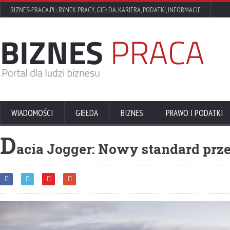
BIZNES-PRACA.PL: RYNEK PRACY, GIEŁDA, KARIERA, PODATKI, INFORMACJE
WIADOMOŚCI
GIEŁDA
BIZNES
PRAWO I PODATKI
D
acia Jogger: Nowy standard prz