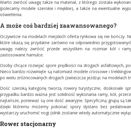
Warto zwrócić uwagę także na materiał, z którego została wykonana 
(polecamy modele szerokie i miękkie), a także na ewentualne wy
oświetlenia.
A może coś bardziej zaawansowanego?
Oczywiście na modelach miejskich oferta rynkowa się nie kończy. N
które okażą się przydatne zarówno na odpowiednio przygotowanych 
uwagę należy zwrócić przede wszystkim na rozmiar kół i ram
zastosowane hamulce.
Osoby chcące rozwijać spore prędkości na drogach asfaltowych, po
Nieco bardzo rozwinięte są natomiast modele crossowe i trekkingowe
po wielu zróżnicowanych drogach (zwłaszcza jeżdżąc na modelach t
Dość szeroką kategorię tworzą rowery turystyczne, doskonale sp
przypadku bardzo ważna jest solidność wykonania ramy, kół, przer
najtańsze, ponieważ są one dość awaryjne. Specyficzną grupą są tak
dzięki któremu możemy pokonać spory dystans bez pedałowania
wystarczy uruchomić nogi (silnik zostanie wtedy automatycznie wyłą
Rower stacjonarny