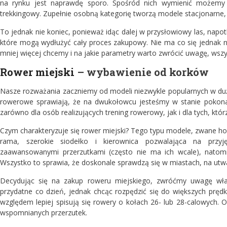
na rynku jest naprawdę sporo. Spośród nich wymienić możemy c
trekkingowy. Zupełnie osobną kategorię tworzą modele stacjonarne
To jednak nie koniec, ponieważ idąc dalej w przysłowiowy las, napo
które mogą wydłużyć cały proces zakupowy. Nie ma co się jednak n
mniej więcej chcemy i na jakie parametry warto zwrócić uwagę, wszy
Rower miejski
– wybawienie od korków
Nasze rozważania zaczniemy od modeli niezwykle popularnych w duż
rowerowe sprawiają, że na dwukołowcu jesteśmy w stanie pokonać
zarówno dla osób realizujących trening rowerowy, jak i dla tych, któ
Czym charakteryzuje się rower miejski? Tego typu modele, zwane hol
rama, szerokie siodełko i kierownica pozwalająca na przyj
zaawansowanymi przerzutkami (często nie ma ich wcale), natomia
Wszystko to sprawia, że doskonale sprawdzą się w miastach, na utw
Decydując się na zakup roweru miejskiego, zwróćmy uwagę wła
przydatne co dzień, jednak chcąc rozpędzić się do większych pręd
względem lepiej spisują się rowery o kołach 26- lub 28-calowych. O
wspomnianych przerzutek.