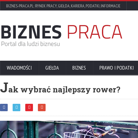
BIZNES-PRACA.PL: RYNEK PRACY, GIEŁDA, KARIERA, PODATKI, INFORMACJE
WIADOMOŚCI
GIEŁDA
BIZNES
PRAWO I PODATKI
J
ak wybrać najlepszy rower?