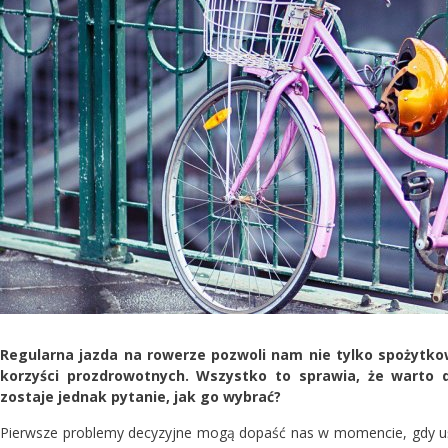
Regularna jazda na rowerze pozwoli nam nie tylko spożytko
korzyści prozdrowotnych. Wszystko to sprawia, że wart
zostaje jednak pytanie, jak go wybrać?
Pierwsze problemy decyzyjne mogą dopaść nas w momencie, gdy u