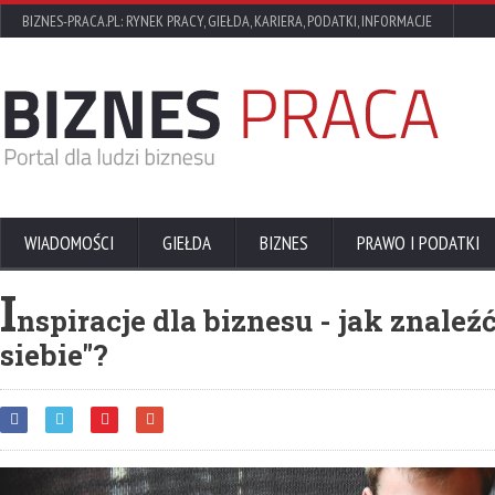
BIZNES-PRACA.PL: RYNEK PRACY, GIEŁDA, KARIERA, PODATKI, INFORMACJE
WIADOMOŚCI
GIEŁDA
BIZNES
PRAWO I PODATKI
I
nspiracje dla biznesu - jak znaleź
siebie"?