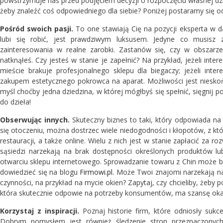
powstrzymuje nas przed podjęciem decyzji o rozpoczęciu własnej dzia
żeby znaleźć coś odpowiedniego dla siebie? Poniżej postaramy się o
Pośród swoich pasji.
To one stawiają Cię na pozycji eksperta w da
lubi się robić, jest prawdziwym luksusem. Jedyne co musisz 
zainteresowania w realne zarobki. Zastanów się, czy w obszarze
natknąłeś. Czy jesteś w stanie je zapełnić? Na przykład, jeżeli in
mieście brakuje profesjonalnego sklepu dla biegaczy; jeżeli int
zakupem estetycznego pokrowca na aparat. Możliwości jest nieskończe
myśl choćby jedna dziedzina, w której mógłbyś się spełnić, sięgnij p
do dzieła!
Obserwując innych.
Skuteczny biznes to taki, który odpowiada na
się otoczeniu, można dostrzec wiele niedogodności i kłopotów, z któr
restauracji, a także online. Wielu z nich jest w stanie zapłacić za 
sąsiedzi narzekają na brak dostępności określonych produktów l
otwarciu sklepu internetowego. Sprowadzanie towaru z Chin może 
dowiedzieć się na blogu
Firmowi.pl
. Może Twoi znajomi narzekają n
czynności, na przykład na mycie okien? Zapytaj, czy chcieliby, żeby
która skutecznie odpowie na potrzeby konsumentów, ma szansę oka
Korzystaj z inspiracji.
Poznaj historie firm, które odniosły sukce
Dobrym pomysłem jest również śledzenie stron przeznaczonych