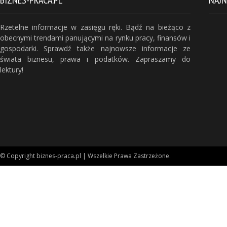
BIZNES-PRACA.PL
NAJ
Rzetelne informacje w zasięgu ręki. Bądź na bieżąco z
obecnymi trendami panującymi na rynku pracy, finansów i
gospodarki. Sprawdź także najnowsze informacje ze
świata biznesu, prawa i podatków. Zapraszamy do
lektury!
© Copyright biznes-praca.pl | Wszelkie Prawa Zastrzeżone.