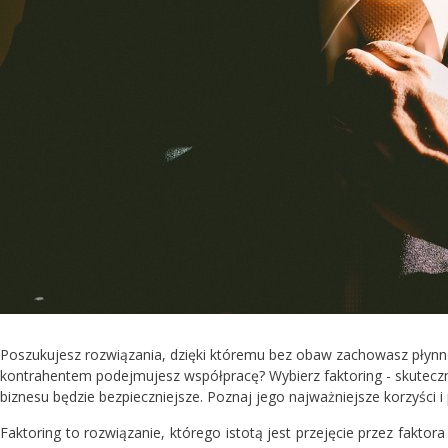
Poszukujesz rozwiązania, dzięki któremu bez obaw zachowasz płynno
kontrahentem podejmujesz współpracę? Wybierz faktoring - skutecz
biznesu będzie bezpieczniejsze. Poznaj jego najważniejsze korzyści i
Faktoring to rozwiązanie, którego istotą jest przejęcie przez faktor