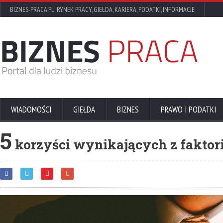
BIZNES-PRACA.PL: RYNEK PRACY, GIEŁDA, KARIERA, PODATKI, INFORMACJE
WIADOMOŚCI
GIEŁDA
BIZNES
PRAWO I PODATKI
5
korzyści wynikających z faktor