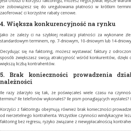
Jeśli chodzi o korzyści faktoringu, możesz negocjować lepsze warun
że zobowiążesz się do uregulowania płatności w krótkim termini
zaoferować ci korzystne rabaty cenowe.
4. Większa konkurencyjność na rynku
Jako że zależy ci na szybkiej realizacji płatności za wykonane z
standardowym terminem, np. 7-dniowym, 10-dniowym lub 14-dniow
Decydując się na faktoring, możesz wystawiać faktury z odroczo
sposób zwiększasz swoją atrakcyjność wśród konkurentów, dzięki
większą liczbą kontrahentów.
5. Brak konieczności prowadzenia dzi
należności
Ile razy zdarzyło się tak, że poświęcałeś wiele czasu na czynno
terminu? Ile telefonów wykonałeś? Ile pism ponaglających wysłałeś? 
Korzyści z faktoringu obejmują również brak konieczności prowadzen
od nierzetelnego kontrahenta. Wszystkie czynności windykacyjne leżą 
faktoring bez regresu, ryzyko związane z niewypłacalnością kontrah