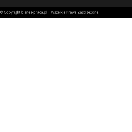
© Copyright biznes-praca.pl | Wszelkie Prawa Zastrzeżone.