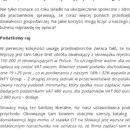
Nie tylko rosnące co roku składki na ubezpieczenie społeczne i z
dla pracowników sprawiają, że coraz więcej polskich przedsięb
działalności gospodarczej. Na jakie korzyści mogą liczyć u naszego
biznesu naprawdę się opłaca?
Podatkowy raj
W pierwszej kolejności uwagę przedsiębiorców zwraca fakt, że na
Wyższy jest tam także limit obrotu zwalniający z obowiązku rejestr
150 000 zł obowiązujących w Polsce. To szczególnie ważne dla os
opłaca się zostać VAT-owcem. Również stawki podatku dochodowego
one 19 i 25 proc., co w porównaniu z naszym 18% i 32% wypada a
WFY Group. –
Z drugiej strony jednak w przeciwieństwie do pols
zwany roczny podatek minimalny, który spółka musi zapłacić nawe
będących podatnikami VAT 480 euro, dla podatników VAT 960 euro
2 880 euro
– dodaje.
Słowacy mają też bardziej liberalne, niż nasz ustawodawca pod
przychodu. Obowiązuje tam bowiem znacznie szerszy katalo
konsekwencji tego mimo, iż stawka CIT na Słowacji jest wyższa od
ostatecznym rozrachunku nie oznacza to, że firma zapłaci tam 