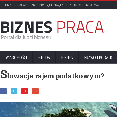
BIZNES-PRACA.PL: RYNEK PRACY, GIEŁDA, KARIERA, PODATKI, INFORMACJE
WIADOMOŚCI
GIEŁDA
BIZNES
PRAWO I PODATKI
S
łowacja rajem podatkowym?