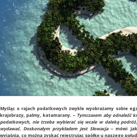
Myśląc o rajach podatkowych zwykle wyobrażamy sobie egzo
krajobrazy, palmy, katamarany. –
Tymczasem aby odnaleźć kra
podatkowych, nie trzeba wybierać się wcale w daleką podróż,
wydawać. Doskonałym przykładem jest Słowacja
– mówi Jak
wyjaśnia, co można zyskać rejestrując spółkę u naszego połu