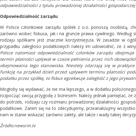
odpowiedzialności z tytułu prowadzonej działalności gospodarczej
Odpowiedzialność zarządu
W Polsce członkowie zarządu spółek z o.o. ponoszą osobistą, ch
zarówno wobec fiskusa, jak i na gruncie prawa cywilnego. Według 
rodzaju spółkami jest znacznie korzystniejsza. W zasadzie w ogó
przypadku zaległości podatkowych należy im udowodnić, że z winy
Polsce natomiast odpowiedzialność członków zarządu obejmuje z
termin płatności upływał w czasie pełnienia przez nich obowiązkó
obejmowania tego stanowiska. Niestety zdarzają się w praktyce
funkcję na przykład dzień przed upływem terminu płatności poda
podatku przez spółkę, to fiskus egzekwuje zaległość z jego prywa
Mogłoby się wydawać, że nie ma lepszego, a w dodatku położonego bl
rozpocząć swoją przygodę z biznesem. Należy jednak pamiętać, że 
do potrzeb, rodzaju czy rozmiaru prowadzonej działalności gospodar
podatkowe. Zanim się na to zdecydujemy, przeanalizujmy wszystko
nam w stanie wskazać zarówno zalety, ale także i wady takiej decyzji
Źródło:newsrm.tv