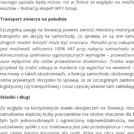
naszego sąsiada będą niższe, niż w Polsce ze względu na możliwo
kosztów
– tłumaczy ekspert WFY Group.
Transport zmierza na południe
Szczególną uwagę na Słowację powinni zwrócić miłośnicy motoryz
transportu ani akcyzy na samochody, co sprawia, że są one tań
drogich modeli korzyść może być znacząca. Ponadto przy zakupie
jest możliwość odliczenia 100% VAT przy nabyciu samochodu o
koniecznością spełnienia rygorystycznych wymogów – prowadzeni
auta wyłącznie dla celów prowadzenia działalności. Trzeba wię
przykład by zrobić zakupy w markecie czy wyjechać na weekend
–
ma mowy o takich obostrzeniach, a funkcję samochodu służboweg
celów prywatnych. Wszystko to sprawia, że ze szczególnym zainteres
logistycznej czy transportowej i coraz częściej właśnie tam zakładają
Składki i długi
Ze względu na korzystniejsze stawki ubezpieczeń na Słowacji, niż
zatrudniania większej liczby pracowników ma istotne znaczenie dl
tym tych jednoosobowych z ograniczoną odpowiedzialnością, nie 
udziałowiec spółki z o.o. traktowany jest jako przedsiębiorca i mu
jest zatem bardzo korzystne dla osób, które nie chcą mieć wsp