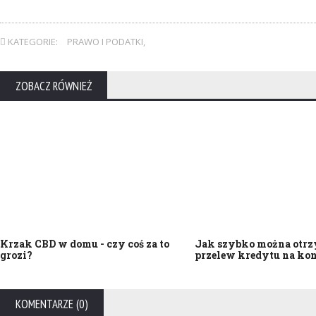
KATEGORIE:
PRAWO I PODATKI
,
ZOBACZ RÓWNIEŻ
Krzak CBD w domu - czy coś za to
Jak szybko można otr
grozi?
przelew kredytu na ko
KOMENTARZE (0)